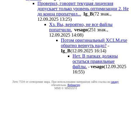
Проверил, говорит текущая лицензия
допускает только уровень оптимизации 2. Не
до конца пропатчил...
Ig_B
(72 знак.,
12.09.2025 13:25
)
Хз. Вы, вероятно, не все файлы
попатчили.
vesago
(251 знак.,
12.09.2025 14:08
)
Потом оригинальный XCLM.exe
обратно вернуть надо?
-
Ig_B
(12.09.2025 16:14
)
Нет. В папках должны
остаться правильные
файлы.
-
vesago
(12.09.2025
16:55
)
Лето 7534 от сотворения мира. При использовании материалов сайта ссылка на
caxapу
обязательна.
Вебмастер
MMI © MMXXVI