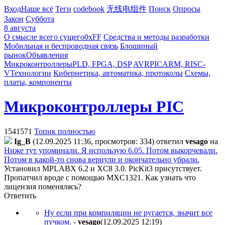
Вход
Наше всё
Теги
codebook
无线电组件
Поиск
Опросы
Закон
Суббота
8 августа
О смысле всего сущего
0xFF
Средства и методы разработки
Мобильная и беспроводная связь
Блошиный
рынок
Объявления
Микроконтроллеры
PLD, FPGA, DSP
AVR
PIC
ARM, RISC-
V
Технологии
Кибернетика, автоматика, протоколы
Схемы,
платы, компоненты
Микроконтроллеры PIC
1541571
Топик полностью
Ig_B
(12.09.2025 11:36, просмотров: 334)
ответил
vesago
на
Ниже тут упоминали. Я использую 6.05. Потом выкорчевали.
Потом в какой-то снова вернули и окончательно убрали.
Установил MPLABX 6.2 и XC8 3.0. PicKit3 присутствует.
Пропатчил вроде с помощью MXC1321. Как узнать что
лицензия поменялясь?
Ответить
Ну если при компиляции не ругается, значит все
пучком.
-
vesago
(12.09.2025 12:19
)