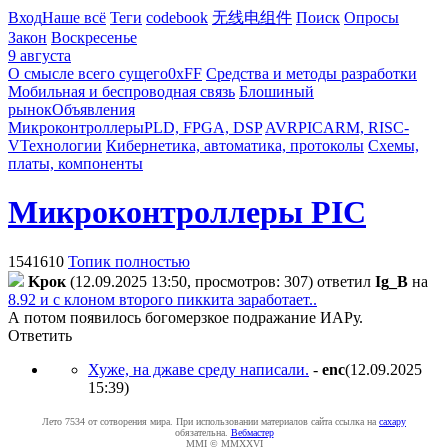
Вход
Наше всё
Теги
codebook
无线电组件
Поиск
Опросы
Закон
Воскресенье
9 августа
О смысле всего сущего
0xFF
Средства и методы разработки
Мобильная и беспроводная связь
Блошиный
рынок
Объявления
Микроконтроллеры
PLD, FPGA, DSP
AVR
PIC
ARM, RISC-
V
Технологии
Кибернетика, автоматика, протоколы
Схемы,
платы, компоненты
Микроконтроллеры PIC
1541610
Топик полностью
Kpoк
(12.09.2025 13:50, просмотров: 307)
ответил
Ig_B
на
8.92 и с клоном второго пиккита заработает..
А потом появилось богомерзкое подражание ИАРу.
Ответить
Хуже, на джаве среду написали.
-
enc
(12.09.2025
15:39
)
Лето 7534 от сотворения мира. При использовании материалов сайта ссылка на
caxapу
обязательна.
Вебмастер
MMI © MMXXVI