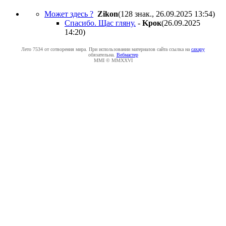
Может здесь ?
Zikon
(128 знак., 26.09.2025 13:54
)
Спасибо. Щас гляну.
-
Kpoк
(26.09.2025
14:20
)
Лето 7534 от сотворения мира. При использовании материалов сайта ссылка на
caxapу
обязательна.
Вебмастер
MMI © MMXXVI