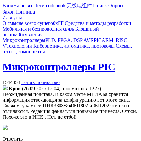
Вход
Наше всё
Теги
codebook
无线电组件
Поиск
Опросы
Закон
Пятница
7 августа
О смысле всего сущего
0xFF
Средства и методы разработки
Мобильная и беспроводная связь
Блошиный
рынок
Объявления
Микроконтроллеры
PLD, FPGA, DSP
AVR
PIC
ARM, RISC-
V
Технологии
Кибернетика, автоматика, протоколы
Схемы,
платы, компоненты
Микроконтроллеры PIC
1544353
Топик полностью
Kpoк
(26.09.2025 12:04, просмотров: 1227)
Неожиданная подстава. В каком месте МПЛАБа хранится
информация отвечающая за конфигурацию вот этого окна.
Скажем, у камней ПИК33ФЖ64ЖП802 и ЖП202 эти окна
отличаются. Редакция файла*.глд пользы не принесла. Отбой.
Похоже это в ИНК . Нет, не отбой.
Ответить