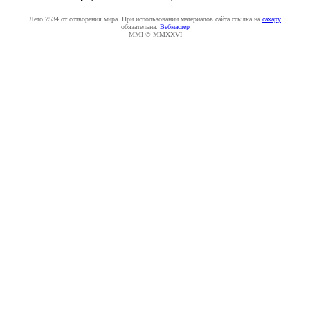
Лето 7534 от сотворения мира. При использовании материалов сайта ссылка на
caxapу
обязательна.
Вебмастер
MMI © MMXXVI