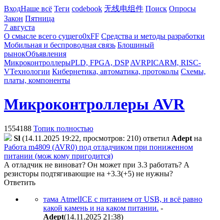
Вход
Наше всё
Теги
codebook
无线电组件
Поиск
Опросы
Закон
Пятница
7 августа
О смысле всего сущего
0xFF
Средства и методы разработки
Мобильная и беспроводная связь
Блошиный
рынок
Объявления
Микроконтроллеры
PLD, FPGA, DSP
AVR
PIC
ARM, RISC-
V
Технологии
Кибернетика, автоматика, протоколы
Схемы,
платы, компоненты
Микроконтроллеры AVR
1554188
Топик полностью
Sl
(14.11.2025 19:22, просмотров: 210)
ответил
Adept
на
Работа m4809 (AVR0) под отладчиком при пониженном
питании (мож кому пригодится)
А отладчик не виноват? Он может при 3.3 работать? А
резисторы подтягивающие на +3.3(+5) не нужны?
Ответить
тама AtmelICE с питанием от USB, и всё равно
какой камень и на каком питании.
-
Adept
(14.11.2025 21:38
)