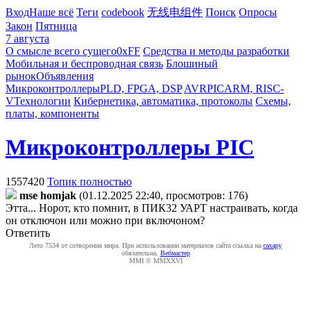
Вход
Наше всё
Теги
codebook
无线电组件
Поиск
Опросы
Закон
Пятница
7 августа
О смысле всего сущего
0xFF
Средства и методы разработки
Мобильная и беспроводная связь
Блошиный
рынок
Объявления
Микроконтроллеры
PLD, FPGA, DSP
AVR
PIC
ARM, RISC-
V
Технологии
Кибернетика, автоматика, протоколы
Схемы,
платы, компоненты
Микроконтроллеры PIC
1557420
Топик полностью
mse homjak
(01.12.2025 22:40, просмотров: 176)
Этта... Норот, кто помнит, в ПИК32 УАРТ настраивать, когда
он отключон или можно при включоном?
Ответить
Лето 7534 от сотворения мира. При использовании материалов сайта ссылка на
caxapу
обязательна.
Вебмастер
MMI © MMXXVI