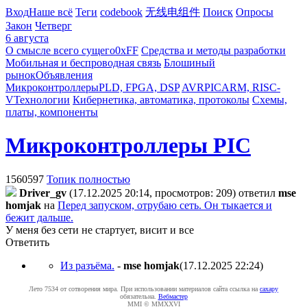
Вход
Наше всё
Теги
codebook
无线电组件
Поиск
Опросы
Закон
Четверг
6 августа
О смысле всего сущего
0xFF
Средства и методы разработки
Мобильная и беспроводная связь
Блошиный
рынок
Объявления
Микроконтроллеры
PLD, FPGA, DSP
AVR
PIC
ARM, RISC-
V
Технологии
Кибернетика, автоматика, протоколы
Схемы,
платы, компоненты
Микроконтроллеры PIC
1560597
Топик полностью
Driver_gv
(17.12.2025 20:14, просмотров: 209)
ответил
mse
homjak
на
Перед запуском, отрубаю сеть. Он тыкается и
бежит дальше.
У меня без сети не стартует, висит и все
Ответить
Из разъёма.
-
mse homjak
(17.12.2025 22:24
)
Лето 7534 от сотворения мира. При использовании материалов сайта ссылка на
caxapу
обязательна.
Вебмастер
MMI © MMXXVI