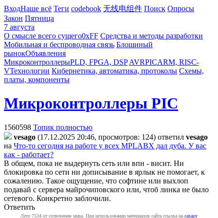
Вход
Наше всё
Теги
codebook
无线电组件
Поиск
Опросы
Закон
Пятница
7 августа
О смысле всего сущего
0xFF
Средства и методы разработки
Мобильная и беспроводная связь
Блошиный
рынок
Объявления
Микроконтроллеры
PLD, FPGA, DSP
AVR
PIC
ARM, RISC-
V
Технологии
Кибернетика, автоматика, протоколы
Схемы,
платы, компоненты
Микроконтроллеры PIC
1560598
Топик полностью
vesago
(17.12.2025 20:46, просмотров: 124)
ответил
vesago
на
Что-то сегодня на работе у всех MPLABX дал дуба. У вас
как - работает?
В общем, пока не выдернуть сеть или впн - висит. Ни
блокировка по сети ни дописывание в ярлык не помогает, к
сожалению. Такое ощущение, что софтине или выхлоп
подавай с сервера майрочиповского или, чтоб линка не было
сетевого. Конкретно заблочили.
Ответить
Лето 7534 от сотворения мира. При использовании материалов сайта ссылка на
caxapу