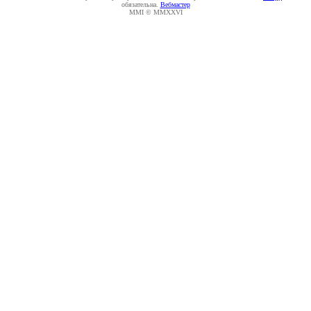
обязательна.
Вебмастер
MMI © MMXXVI