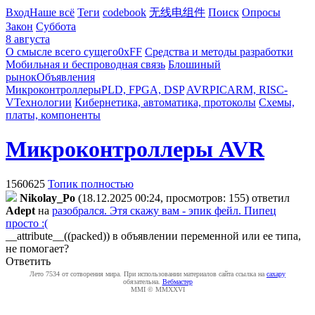
Вход
Наше всё
Теги
codebook
无线电组件
Поиск
Опросы
Закон
Суббота
8 августа
О смысле всего сущего
0xFF
Средства и методы разработки
Мобильная и беспроводная связь
Блошиный
рынок
Объявления
Микроконтроллеры
PLD, FPGA, DSP
AVR
PIC
ARM, RISC-
V
Технологии
Кибернетика, автоматика, протоколы
Схемы,
платы, компоненты
Микроконтроллеры AVR
1560625
Топик полностью
Nikolay_Po
(18.12.2025 00:24, просмотров: 155)
ответил
Adept
на
разобрался. Этя скажу вам - эпик фейл. Пипец
просто :(
__attribute__((packed)) в объявлении переменной или ее типа,
не помогает?
Ответить
Лето 7534 от сотворения мира. При использовании материалов сайта ссылка на
caxapу
обязательна.
Вебмастер
MMI © MMXXVI