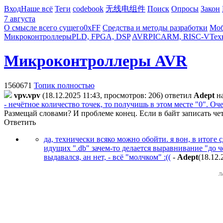
Вход
Наше всё
Теги
codebook
无线电组件
Поиск
Опросы
Закон
7 августа
О смысле всего сущего
0xFF
Средства и методы разработки
Моб
Микроконтроллеры
PLD, FPGA, DSP
AVR
PIC
ARM, RISC-V
Тех
Микроконтроллеры AVR
1560671
Топик полностью
vpv.vpv
(18.12.2025 11:43, просмотров: 206)
ответил
Adept
н
- нечётное количество точек, то получишь в этом месте "0". Оч
Размещай словами? И проблеме конец. Если в байт записать четыр
Ответить
да, технически всяко можно обойти. я вон, в итоге 
идущих ".db" зачем-то делается выравнивание "до ч
выдавался, ан нет, - всё "молчком" :((
-
Adept
(18.12.
Л