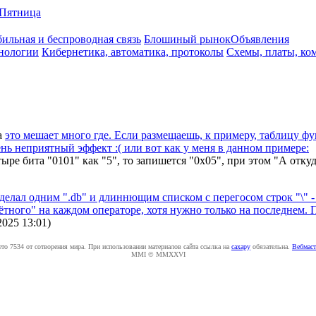
Пятница
ильная и беспроводная связь
Блошиный рынок
Объявления
нологии
Кибернетика, автоматика, протоколы
Схемы, платы, ко
а
это мешает много где. Если размещаешь, к примеру, таблицу фу
ень неприятный эффект :( или вот как у меня в данном примере:
е бита "0101" как "5", то запишется "0х05", при этом "А откуда 
сделал одним ".db" и длиннющим списком с перегосом строк "\" -
ётного" на каждом операторе, хотя нужно только на последнем. П
2025 13:01
)
ето 7534 от сотворения мира. При использовании материалов сайта ссылка на
caxapу
обязательна.
Вебмаст
MMI © MMXXVI