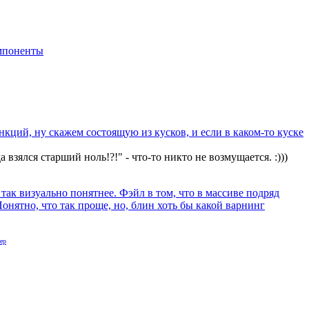
мпоненты
нкций, ну скажем состоящую из кусков, и если в каком-то куске
взялся старший ноль!?!" - что-то никто не возмущается. :)))
 так визуально понятнее. Фэйл в том, что в массиве подряд
онятно, что так проще, но, блин хоть бы какой варнинг
ер