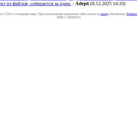
ект из файлов, собирается за один.
-
Adept
(18.12.2025 14:10
)
ето 7534 от сотворения мира. При использовании материалов сайта ссылка на
caxapу
обязательна.
Вебмаст
MMI © MMXXVI