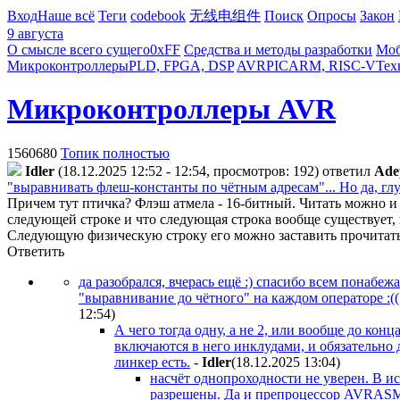
Вход
Наше всё
Теги
codebook
无线电组件
Поиск
Опросы
Закон
9 августа
О смысле всего сущего
0xFF
Средства и методы разработки
Моб
Микроконтроллеры
PLD, FPGA, DSP
AVR
PIC
ARM, RISC-V
Тех
Микроконтроллеры AVR
1560680
Топик полностью
Idler
(18.12.2025 12:52 - 12:54, просмотров: 192)
ответил
Ade
"выравнивать флеш-константы по чётным адресам"... Но да, глу
Причем тут птичка? Флэш атмела - 16-битный. Читать можно и 
следующей строке и что следующая строка вообще существует, 
Следующую физическую строку его можно заставить прочитать
Ответить
да разобрался, вчерась ещё :) спасибо всем понабеж
"выравнивание до чётного" на каждом операторе :(
12:54
)
А чего тогда одну, а не 2, или вообще до ко
включаются в него инклудами, и обязательно 
линкер есть.
-
Idler
(18.12.2025 13:04
)
насчёт однопроходности не уверен. В ис
разрешены. Да и препроцессор AVRASM2