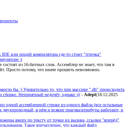
мпоненты
ах IDE или опций компилятора где-то стоит "птичка"
муляторе :(
состоят из 16-битных слов. Ассемблер не знает, что там в
йт. Просто потому, что иначе прошить невозможно.
омогло бы :) Удивительно то, что при массиве ".db" происходить
 сборке. Неприятный недочёт, однако :((
-
Adept
(18.12.2025
 по одной ассемблерной строке из одного файла (все остальные
к двухпроходный, в нём и всякие прагмы/атрибуты работают, и
ложены вверх по тексту от точки их вызова, ссылки "вперёд"
льзования. Такое впечатление, что каждый файл