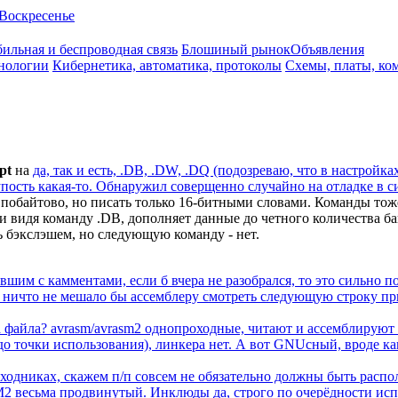
Воскресенье
ильная и беспроводная связь
Блошиный рынок
Объявления
нологии
Кибернетика, автоматика, протоколы
Схемы, платы, ко
pt
на
да, так и есть, .DB, .DW, .DQ (подозреваю, что в настройк
пость какая-то. Обнаружил соверщенно случайно на отладке в си
побайтово, но писать только 16-битными словами. Команды тоже 
и видя команду .DB, дополняет данные до четного количества ба
 бэкслэшем, но следующую команду - нет.
авшим с камментами, если б вчера не разобрался, то это сильно п
( ничто не мешало бы ассемблеру смотреть следующую строку при
нца файла? avrasm/avrasm2 однопроходные, читают и ассемблируют
до точки использования), линкера нет. А вот GNUсный, вроде ка
ходниках, скажем п/п совсем не обязательно должны быть распо
 весьма продвинутый. Инклюды да, строго по очерёдности испо