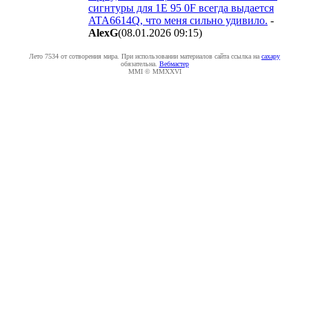
сигнтуры для 1E 95 0F всегда выдается
ATA6614Q, что меня сильно удивило.
-
AlexG
(08.01.2026 09:15
)
Лето 7534 от сотворения мира. При использовании материалов сайта ссылка на
caxapу
обязательна.
Вебмастер
MMI © MMXXVI