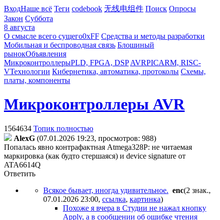
Вход
Наше всё
Теги
codebook
无线电组件
Поиск
Опросы
Закон
Суббота
8 августа
О смысле всего сущего
0xFF
Средства и методы разработки
Мобильная и беспроводная связь
Блошиный
рынок
Объявления
Микроконтроллеры
PLD, FPGA, DSP
AVR
PIC
ARM, RISC-
V
Технологии
Кибернетика, автоматика, протоколы
Схемы,
платы, компоненты
Микроконтроллеры AVR
1564634
Топик полностью
AlexG
(07.01.2026 19:23, просмотров: 988)
Попалась явно контрафактная Atmega328P: не читаемая
маркировка (как будто стершаяся) и device signature от
ATA6614Q
Ответить
Всякое бывает, иногда удивительное.
enc
(2 знак.,
07.01.2026 23:00
,
ссылка
,
картинка
)
Похоже я вчера в Студии не нажал кнопку
Apply, а в сообщении об ошибке чтения