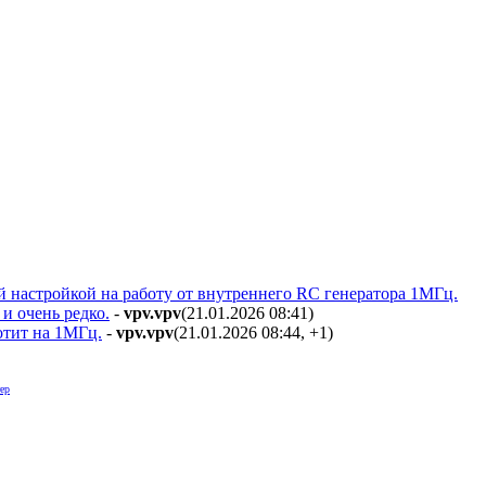
й настройкой на работу от внутреннего RC генератора 1МГц.
 и очень редко.
-
vpv.vpv
(21.01.2026 08:41
)
отит на 1МГц.
-
vpv.vpv
(21.01.2026 08:44
,
+1
)
ер