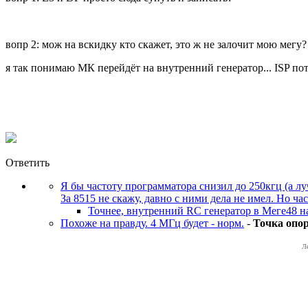
вопр 2: мож на вскидку кто скажет, это ж не залочит мою мегу?
я так понимаю МК перейдёт на внутренний генератор... ISP пот
Ответить
Я бы частоту программатора снизил до 250кгц (а л
За 8515 не скажу, давно с ними дела не имел. Но ча
Точнее, внутренний RC генератор в Меге48 на
Похоже на правду. 4 МГц будет - норм.
-
Toчкa oпo
Л