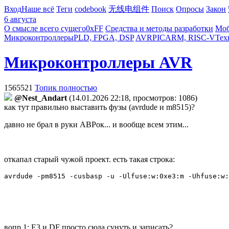
Вход
Наше всё
Теги
codebook
无线电组件
Поиск
Опросы
Закон
6 августа
О смысле всего сущего
0xFF
Средства и методы разработки
Моб
Микроконтроллеры
PLD, FPGA, DSP
AVR
PIC
ARM, RISC-V
Тех
Микроконтроллеры AVR
1565521
Топик полностью
@Nest_Andart
(14.01.2026 22:18, просмотров: 1086)
как тут правильно выставить фузы (avrdude и m8515)?
давно не брал в руки АВРок... и вообще всем этим...
откапал старый чужой проект. есть такая строка:
avrdude -pm8515 -cusbasp -u -Ulfuse:w:0xe3:m -Uhfuse:w:
вопр 1: E3 и DF просто сюда сунуть и записать?