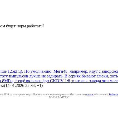
ом будет норм работать?
учше 125кГц). По умолчанию, Меги48, например, идут с заводско
стоту импульсов лучше не задирать. В сериях бывают глюки, хоть
 8МГц, + ещё включен фуз CKDIV 1:8, в итоге с завода чип мол
pы
(14.01.2026 22:34
,
+1
)
ето 7534 от сотворения мира. При использовании материалов сайта ссылка на
caxapу
обязательна.
Вебмаст
MMI © MMXXVI