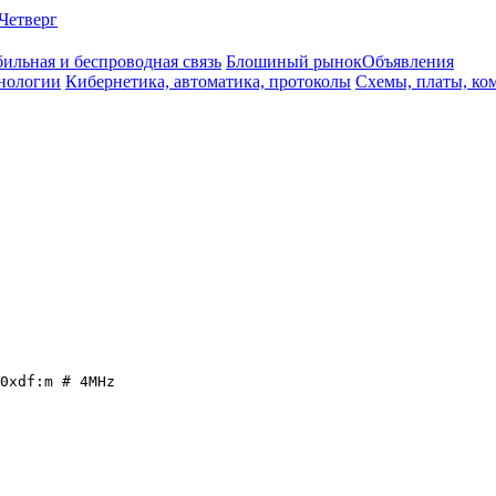
Четверг
ильная и беспроводная связь
Блошиный рынок
Объявления
нологии
Кибернетика, автоматика, протоколы
Схемы, платы, ко
0xdf:m # 4MHz