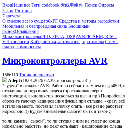
Вход
Наше всё
Теги
codebook
无线电组件
Поиск
Опросы
Закон
Пятница
7 августа
О смысле всего сущего
0xFF
Средства и методы разработки
Мобильная и беспроводная связь
Блошиный
рынок
Объявления
Микроконтроллеры
PLD, FPGA, DSP
AVR
PIC
ARM, RISC-
V
Технологии
Кибернетика, автоматика, протоколы
Схемы,
платы, компоненты
Микроконтроллеры AVR
1566110
Топик полностью
Adept
(18.01.2026 02:39, просмотров: 231)
"чудеса" в отладке AVR: Работаю сейчас с камнем mega4809, в
отладчике иногда вижу чудеса (проскакиваю через
инструкции, выполняется несколько за шаг и пр.) Попробовал
сбросить галочку кеширования флеша при отладке, - сразу всё
встало на место, поставил галочку опять - всё равно работает
нормально :)) Будьте внимательны,могёт быть и такое :)
то ли камень "сырой". то ли студия с ним не умеет до конца
нормально работать, но факт есть факт - кеширование флеша