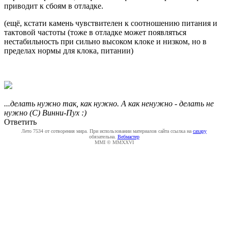
приводит к сбоям в отладке.
(ещё, кстати камень чувствителен к соотношению питания и
тактовой частоты (тоже в отладке может появляться
нестабильность при сильно высоком клоке и низком, но в
пределах нормы для клока, питании)
...делать нужно так, как нужно. А как ненужно - делать не
нужно (С) Винни-Пух :)
Ответить
Лето 7534 от сотворения мира. При использовании материалов сайта ссылка на
caxapу
обязательна.
Вебмастер
MMI © MMXXVI