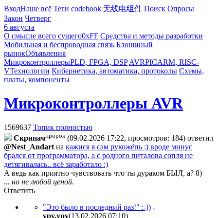
Вход
Наше всё
Теги
codebook
无线电组件
Поиск
Опросы
Закон
Четверг
6 августа
О смысле всего сущего
0xFF
Средства и методы разработки
Мобильная и беспроводная связь
Блошиный
рынок
Объявления
Микроконтроллеры
PLD, FPGA, DSP
AVR
PIC
ARM, RISC-
V
Технологии
Кибернетика, автоматика, протоколы
Схемы,
платы, компоненты
Микроконтроллеры AVR
1569637
Топик полностью
пророк
Cкpипaч
(09.02.2026 17:22, просмотров: 184)
ответил
@Nest_Andart
на
кажися я сам рукожёпь :) вроде минус
брался от программатора, а с родного питалова сопля не
детягивалась.. всё заработало :)
А ведь как приятно чувствовать что ты дураком БЫЛ, а? 8)
... но не любой ценой.
Ответить
"Это было в последний раз!" :-))
-
vpv.vpv
(13.02.2026 07:10
)