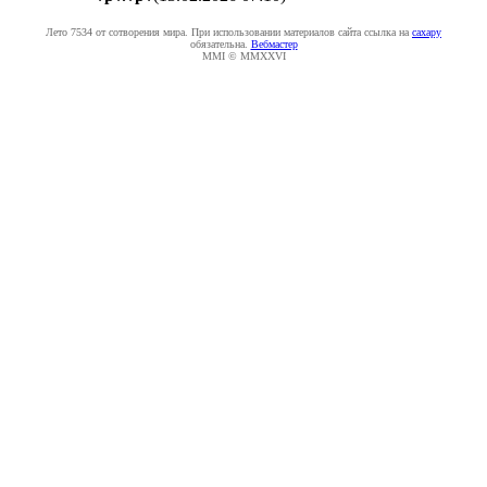
Лето 7534 от сотворения мира. При использовании материалов сайта ссылка на
caxapу
обязательна.
Вебмастер
MMI © MMXXVI