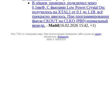
В общем, проверил, подключил через
0,1мкФ. С фьюзами Low Power Crystal Osc
получилось на XTAL1 от 0.1 до 1.1В, всё
прекрасно завелось. При программировании
фьюза CKOUT на CLKO (PB0) нормальный
меандр.
-
Madd
(16.02.2026 15:42
,
+1
)
Лето 7534 от сотворения мира. При использовании материалов сайта ссылка на
caxapу
обязательна.
Вебмастер
MMI © MMXXVI