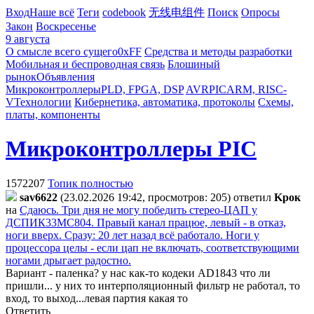
Вход
Наше всё
Теги
codebook
无线电组件
Поиск
Опросы
Закон
Воскресенье
9 августа
О смысле всего сущего
0xFF
Средства и методы разработки
Мобильная и беспроводная связь
Блошиный
рынок
Объявления
Микроконтроллеры
PLD, FPGA, DSP
AVR
PIC
ARM, RISC-
V
Технологии
Кибернетика, автоматика, протоколы
Схемы,
платы, компоненты
Микроконтроллеры PIC
1572207
Топик полностью
sav6622
(23.02.2026 19:42, просмотров: 205)
ответил
Kpoк
на
Сдаюсь. Три дня не могу победить стерео-ЦАП у
ДСПИК33МС804. Правый канал працюе, левый - в отказ,
ноги вверх. Сразу: 20 лет назад всё работало. Ноги у
процессора целы - если цап не включать, соответствующими
ногами дрыгает радостно.
Вариант - паленка? у нас как-то кодеки AD1843 что ли
пришли... у них то интерполяционный фильтр не работал, то
вход, то выход...левая партия какая то
Ответить