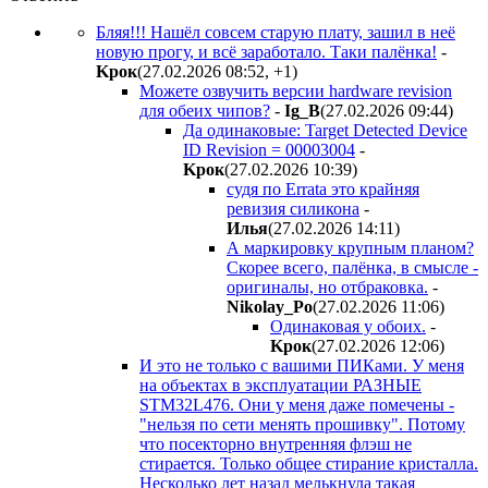
Бляя!!! Нашёл совсем старую плату, зашил в неё
новую прогу, и всё заработало. Таки палёнка!
-
Kpoк
(27.02.2026 08:52
,
+1
)
Можете озвучить версии hardware revision
для обеих чипов?
-
Ig_B
(27.02.2026 09:44
)
Да одинаковые: Target Detected Device
ID Revision = 00003004
-
Kpoк
(27.02.2026 10:39
)
судя по Errata это крайняя
ревизия силикона
-
Илья
(27.02.2026 14:11
)
А маркировку крупным планом?
Скорее всего, палёнка, в смысле -
оригиналы, но отбраковка.
-
Nikolay_Po
(27.02.2026 11:06
)
Одинаковая у обоих.
-
Kpoк
(27.02.2026 12:06
)
И это не только с вашими ПИКами. У меня
на объектах в эксплуатации РАЗНЫЕ
STM32L476. Они у меня даже помечены -
"нельзя по сети менять прошивку". Потому
что посекторно внутренняя флэш не
стирается. Только общее стирание кристалла.
Несколько лет назад мелькнула такая