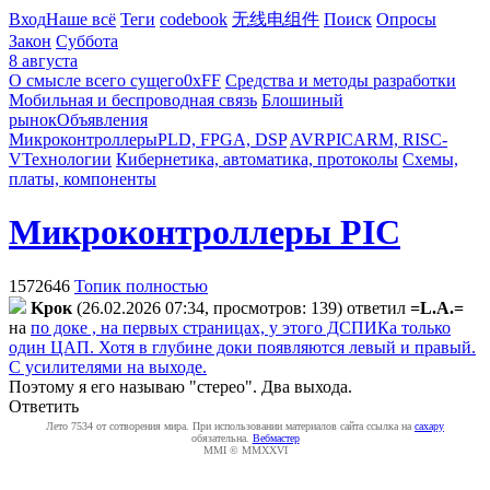
Вход
Наше всё
Теги
codebook
无线电组件
Поиск
Опросы
Закон
Суббота
8 августа
О смысле всего сущего
0xFF
Средства и методы разработки
Мобильная и беспроводная связь
Блошиный
рынок
Объявления
Микроконтроллеры
PLD, FPGA, DSP
AVR
PIC
ARM, RISC-
V
Технологии
Кибернетика, автоматика, протоколы
Схемы,
платы, компоненты
Микроконтроллеры PIC
1572646
Топик полностью
Kpoк
(26.02.2026 07:34, просмотров: 139)
ответил
=L.A.=
на
по доке , на первых страницах, у этого ДСПИКа только
один ЦАП. Хотя в глубине доки появляются левый и правый.
С усилителями на выходе.
Поэтому я его называю "стерео". Два выхода.
Ответить
Лето 7534 от сотворения мира. При использовании материалов сайта ссылка на
caxapу
обязательна.
Вебмастер
MMI © MMXXVI