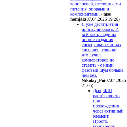
топологией, источниками
питания, опорами и
компонентами.
-
mse
homjak
(07.04.2026 19:20
)
Я уже десятилетия
прислушиваюсь. И
всё-таки, люди на
острие создания
спектрально-чистых
сигналов, говорят,
что лучше
компараторов не
ставить - с ними
фазовый шум больше,
чем без.
-
Nikolay_Po
(07.04.2026
21:05
)
Дык, ФШ
растёт просто
при
прохождении
через активный
элемент.
Просто,
компаратор