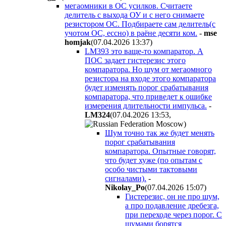
мегаомники в ОС усилков. Считаете
делитель с выхода ОУ и с него снимаете
резистором ОС. Подбираете сам делитель(с
учотом ОС, ессно) в раёне десяти ком.
-
mse
homjak
(07.04.2026 13:37
)
LM393 это ваще-то компаратор. А
ПОС задает гистерезис этого
компаратора. Но шум от мегаомного
резистора на входе этого компаратора
будет изменять порог срабатывания
компаратора, что приведет к ошибке
измерения длительности импульса.
-
LM324
(07.04.2026 13:53
,
)
Шум точно так же будет менять
порог срабатывания
компаратора. Опытные говорят,
что будет хуже (по опытам с
особо чистыми тактовыми
сигналами).
-
Nikolay_Po
(07.04.2026 15:07
)
Гистерезис, он не про шум,
а про подавление дребезга,
при переходе через порог. С
шумами борятся