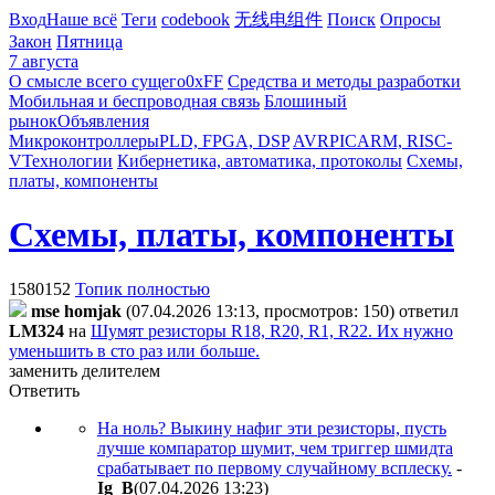
Вход
Наше всё
Теги
codebook
无线电组件
Поиск
Опросы
Закон
Пятница
7 августа
О смысле всего сущего
0xFF
Средства и методы разработки
Мобильная и беспроводная связь
Блошиный
рынок
Объявления
Микроконтроллеры
PLD, FPGA, DSP
AVR
PIC
ARM, RISC-
V
Технологии
Кибернетика, автоматика, протоколы
Схемы,
платы, компоненты
Схемы, платы, компоненты
1580152
Топик полностью
mse homjak
(07.04.2026 13:13, просмотров: 150)
ответил
LM324
на
Шумят резисторы R18, R20, R1, R22. Их нужно
уменьшить в сто раз или больше.
заменить делителем
Ответить
На ноль? Выкину нафиг эти резисторы, пусть
лучше компаратор шумит, чем триггер шмидта
срабатывает по первому случайному всплеску.
-
Ig_B
(07.04.2026 13:23
)