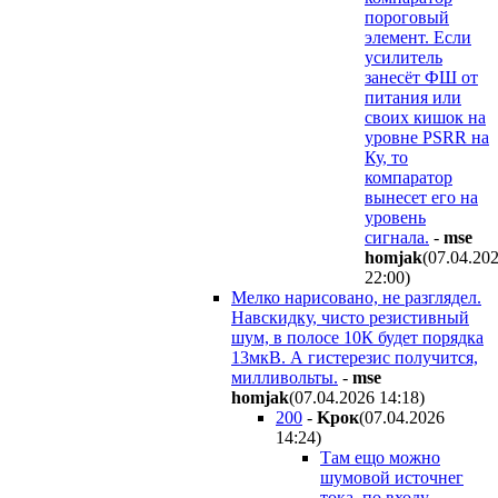
пороговый
элемент. Если
усилитель
занесёт ФШ от
питания или
своих кишок на
уровне PSRR на
Ку, то
компаратор
вынесет его на
уровень
сигнала.
-
mse
homjak
(07.04.20
22:00
)
Мелко нарисовано, не разглядел.
Навскидку, чисто резистивный
шум, в полосе 10К будет порядка
13мкВ. А гистерезис получится,
милливольты.
-
mse
homjak
(07.04.2026 14:18
)
200
-
Kpoк
(07.04.2026
14:24
)
Там ещо можно
шумовой источнег
тока, по входу,