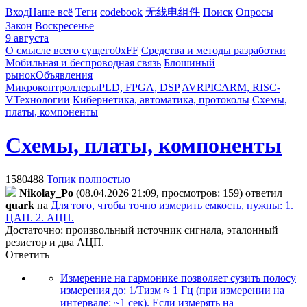
Вход
Наше всё
Теги
codebook
无线电组件
Поиск
Опросы
Закон
Воскресенье
9 августа
О смысле всего сущего
0xFF
Средства и методы разработки
Мобильная и беспроводная связь
Блошиный
рынок
Объявления
Микроконтроллеры
PLD, FPGA, DSP
AVR
PIC
ARM, RISC-
V
Технологии
Кибернетика, автоматика, протоколы
Схемы,
платы, компоненты
Схемы, платы, компоненты
1580488
Топик полностью
Nikolay_Po
(08.04.2026 21:09, просмотров: 159)
ответил
quark
на
Для того, чтобы точно измерить емкость, нужны: 1.
ЦАП. 2. АЦП.
Достаточно: произвольный источник сигнала, эталонный
резистор и два АЦП.
Ответить
Измерение на гармонике позволяет сузить полосу
измерения до: 1/Tизм ≈ 1 Гц (при измерении на
интервале: ~1 сек). Если измерять на