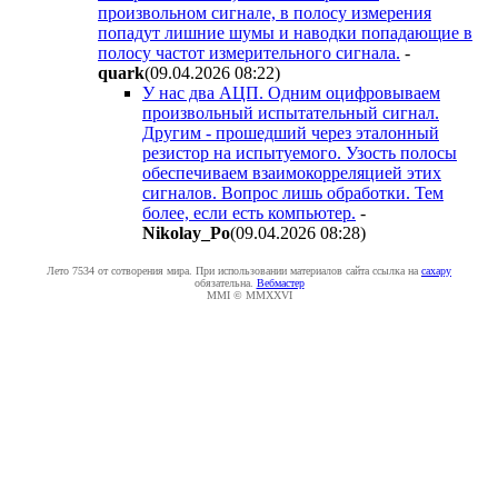
произвольном сигнале, в полосу измерения
попадут лишние шумы и наводки попадающие в
полосу частот измерительного сигнала.
-
quark
(09.04.2026 08:22
)
У нас два АЦП. Одним оцифровываем
произвольный испытательный сигнал.
Другим - прошедший через эталонный
резистор на испытуемого. Узость полосы
обеспечиваем взаимокорреляцией этих
сигналов. Вопрос лишь обработки. Тем
более, если есть компьютер.
-
Nikolay_Po
(09.04.2026 08:28
)
Лето 7534 от сотворения мира. При использовании материалов сайта ссылка на
caxapу
обязательна.
Вебмастер
MMI © MMXXVI