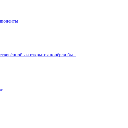
мпоненты
етворённой - и открытия попёрли бы...
ер