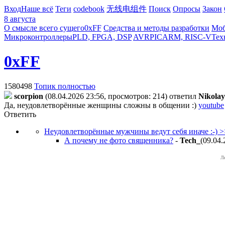
Вход
Наше всё
Теги
codebook
无线电组件
Поиск
Опросы
Закон
8 августа
О смысле всего сущего
0xFF
Средства и методы разработки
Моб
Микроконтроллеры
PLD, FPGA, DSP
AVR
PIC
ARM, RISC-V
Тех
0xFF
1580498
Топик полностью
scorpion
(08.04.2026 23:56, просмотров: 214)
ответил
Nikola
Да, неудовлетворённые женщины сложны в общении :)
youtube
Ответить
Неудовлетворённые мужчины ведут себя иначе :-) 
А почему не фото священника?
-
Tech_
(09.04.
Л