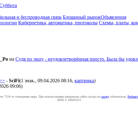
Суббота
ильная и беспроводная связь
Блошиный рынок
Объявления
нологии
Кибернетика, автоматика, протоколы
Схемы, платы, ко
y_Po
на
Судя по лицу - неудовлетворённая просто. Была бы удовл
>>>
-
SciFi
(1 знак., 09.04.2026 08:16
,
картинка
)
2026 09:06
)
ето 7534 от сотворения мира. При использовании материалов сайта ссылка на
caxapу
обязательна.
Вебмаст
MMI © MMXXVI