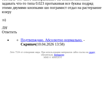
задавать что-то типа 0.023 протыкивая все буквы подряд
этими двумями кнопками шо пограмист отдал на растерзание
юзеру
:о)
ЛН
Ответить
Подтверждаю. Абсолютно нормально.
-
Cкpипaч
(10.04.2026 13:58
)
Лето 7534 от сотворения мира. При использовании материалов сайта ссылка на
caxapу
обязательна.
Вебмастер
MMI © MMXXVI