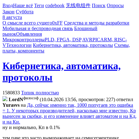
Вход
Наше всё
Теги
codebook
无线电组件
Поиск
Опросы
Закон
Суббота
8 августа
О смысле всего сущего
0xFF
Средства и методы разработки
Мобильная и беспроводная связь
Блошиный
рынок
Объявления
Микроконтроллеры
PLD, FPGA, DSP
AVR
PIC
ARM, RISC-
V
Технологии
Кибернетика, автоматика, протоколы
Схемы,
платы, компоненты
Кибернетика, автоматика,
протоколы
1580833
Топик полностью
философ
LordN
(10.04.2026 13:56, просмотров: 227)
ответил
Yurasvs
на
Да, сейчас именно так, 1000 попугаев это ошибка
= 1. У некоторых производителей, насколько мне известно, Кр
вынесен за скобки, и его изменение влияет автоматом и на Кд,
и на Ки.
ну и нормально, Кп в 0.1%
тем паче что часто вымораживает на семисегментнике