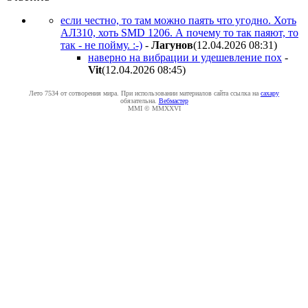
если честно, то там можно паять что угодно. Хоть
АЛ310, хоть SMD 1206. А почему то так паяют, то
так - не пойму. :-)
-
Лaгyнoв
(12.04.2026 08:31
)
наверно на вибрации и удешевление пох
-
Vit
(12.04.2026 08:45
)
Лето 7534 от сотворения мира. При использовании материалов сайта ссылка на
caxapу
обязательна.
Вебмастер
MMI © MMXXVI