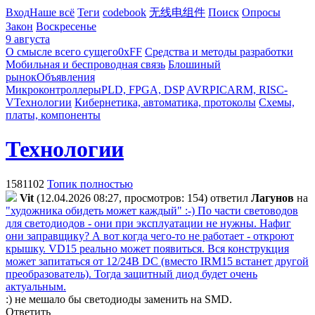
Вход
Наше всё
Теги
codebook
无线电组件
Поиск
Опросы
Закон
Воскресенье
9 августа
О смысле всего сущего
0xFF
Средства и методы разработки
Мобильная и беспроводная связь
Блошиный
рынок
Объявления
Микроконтроллеры
PLD, FPGA, DSP
AVR
PIC
ARM, RISC-
V
Технологии
Кибернетика, автоматика, протоколы
Схемы,
платы, компоненты
Технологии
1581102
Топик полностью
Vit
(12.04.2026 08:27, просмотров: 154)
ответил
Лaгyнoв
на
"художника обидеть может каждый" :-) По части световодов
для светодиодов - они при эксплуатации не нужны. Нафиг
они заправщику? А вот когда чего-то не работает - откроют
крышку. VD15 реально может появиться. Вся конструкция
может запитаться от 12/24В DC (вместо IRM15 встанет другой
преобразователь). Тогда защитный диод будет очень
актуальным.
:) не мешало бы светодиоды заменить на SMD.
Ответить