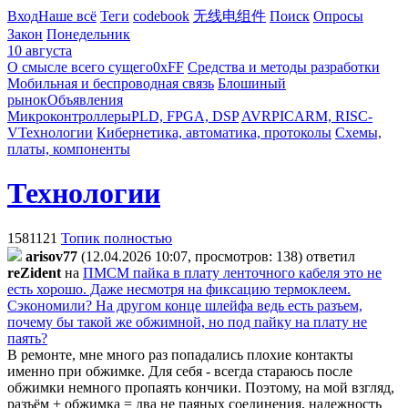
Вход
Наше всё
Теги
codebook
无线电组件
Поиск
Опросы
Закон
Понедельник
10 августа
О смысле всего сущего
0xFF
Средства и методы разработки
Мобильная и беспроводная связь
Блошиный
рынок
Объявления
Микроконтроллеры
PLD, FPGA, DSP
AVR
PIC
ARM, RISC-
V
Технологии
Кибернетика, автоматика, протоколы
Схемы,
платы, компоненты
Технологии
1581121
Топик полностью
arisov77
(12.04.2026 10:07, просмотров: 138)
ответил
reZident
на
ПМСМ пайка в плату ленточного кабеля это не
есть хорошо. Даже несмотря на фиксацию термоклеем.
Сэкономили? На другом конце шлейфа ведь есть разъем,
почему бы такой же обжимной, но под пайку на плату не
паять?
В ремонте, мне много раз попадались плохие контакты
именно при обжимке. Для себя - всегда стараюсь после
обжимки немного пропаять кончики. Поэтому, на мой взгляд,
разъём + обжимка = два не паяных соединения, надежность