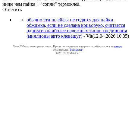
ниже чем пайка + "сопли" термоклея.
Ответить
обычно эти шлейфы не годятся для пайки.
обжимка, если не сделана криворуко, считается
одним из наиболее надежных типов соединения
(миллионы авто клевещут)
-
Vit
(12.04.2026 10:35
)
Лето 7534 от сотворения мира. При использовании материалов сайта ссылка на
caxapу
обязательна.
Вебмастер
MMI © MMXXVI