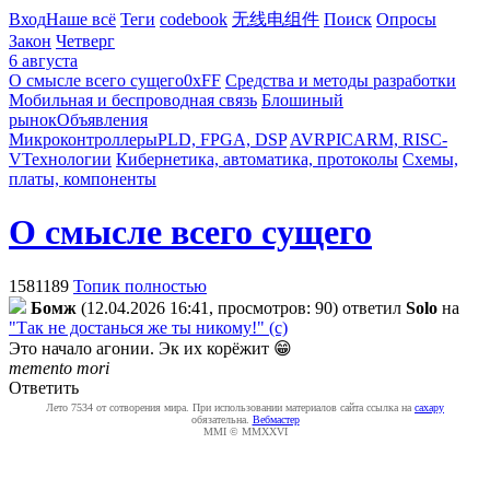
Вход
Наше всё
Теги
codebook
无线电组件
Поиск
Опросы
Закон
Четверг
6 августа
О смысле всего сущего
0xFF
Средства и методы разработки
Мобильная и беспроводная связь
Блошиный
рынок
Объявления
Микроконтроллеры
PLD, FPGA, DSP
AVR
PIC
ARM, RISC-
V
Технологии
Кибернетика, автоматика, протоколы
Схемы,
платы, компоненты
О смысле всего сущего
1581189
Топик полностью
Бoмж
(12.04.2026 16:41, просмотров: 90)
ответил
Solo
на
"Так не достанься же ты никому!" (с)
Это начало агонии. Эк их корёжит 😁
memento mori
Ответить
Лето 7534 от сотворения мира. При использовании материалов сайта ссылка на
caxapу
обязательна.
Вебмастер
MMI © MMXXVI