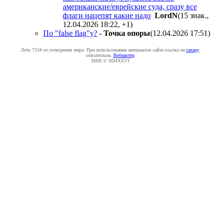
американские/еврейские суда, сразу все
флаги нацепят какие надо
LordN
(15 знак.,
12.04.2026 18:22
,
+1
)
По "false flag"у?
-
Toчкa oпopы
(12.04.2026 17:51
)
Лето 7534 от сотворения мира. При использовании материалов сайта ссылка на
caxapу
обязательна.
Вебмастер
MMI © MMXXVI