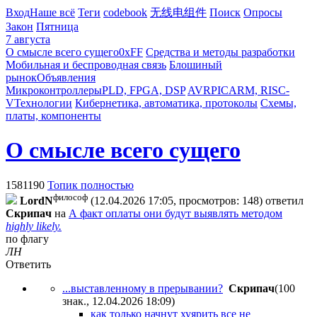
Вход
Наше всё
Теги
codebook
无线电组件
Поиск
Опросы
Закон
Пятница
7 августа
О смысле всего сущего
0xFF
Средства и методы разработки
Мобильная и беспроводная связь
Блошиный
рынок
Объявления
Микроконтроллеры
PLD, FPGA, DSP
AVR
PIC
ARM, RISC-
V
Технологии
Кибернетика, автоматика, протоколы
Схемы,
платы, компоненты
О смысле всего сущего
1581190
Топик полностью
философ
LordN
(12.04.2026 17:05, просмотров: 148)
ответил
Cкpипaч
на
А факт оплаты они будут выявлять методом
highly likely.
по флагу
ЛН
Ответить
...выставленному в прерывании?
Cкpипaч
(100
знак., 12.04.2026 18:09
)
как только начнут хуярить все не