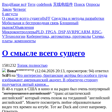
Вход
Наше всё
Теги
codebook
无线电组件
Поиск
Опросы
Закон
Четверг
6 августа
О смысле всего сущего
0xFF
Средства и методы разработки
Мобильная и беспроводная связь
Блошиный
рынок
Объявления
Микроконтроллеры
PLD, FPGA, DSP
AVR
PIC
ARM, RISC-
V
Технологии
Кибернетика, автоматика, протоколы
Схемы,
платы, компоненты
О смысле всего сущего
1581232
Топик полностью
комментатор
Boвa
(12.04.2026 20:13, просмотров: 94)
ответил
SciFi
на
Что интересно, британские актёры без особого труда
изображают американский акцент. В обратную сторону
получается лютый кринж...
В 40-х годах в США в кино и на радио был очень популярный
"
интернешенел английский"
"транс-атлантический
английский" который очень похож на тогдашний "английский
английский". Можете посмотреть любое образовательное
видео тех времен на ютубе. Тот же Duck and cover например.
Ответить