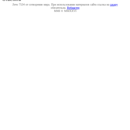
Лето 7534 от сотворения мира. При использовании материалов сайта ссылка на
caxapу
обязательна.
Вебмастер
MMI © MMXXVI