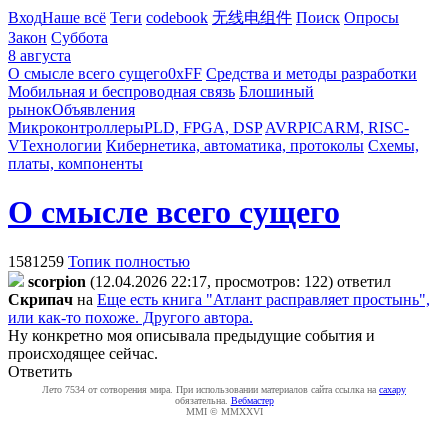
Вход
Наше всё
Теги
codebook
无线电组件
Поиск
Опросы
Закон
Суббота
8 августа
О смысле всего сущего
0xFF
Средства и методы разработки
Мобильная и беспроводная связь
Блошиный
рынок
Объявления
Микроконтроллеры
PLD, FPGA, DSP
AVR
PIC
ARM, RISC-
V
Технологии
Кибернетика, автоматика, протоколы
Схемы,
платы, компоненты
О смысле всего сущего
1581259
Топик полностью
scorpion
(12.04.2026 22:17, просмотров: 122)
ответил
Cкpипaч
на
Еще есть книга "Атлант расправляет простынь",
или как-то похоже. Другого автора.
Ну конкретно моя описывала предыдущие события и
происходящее сейчас.
Ответить
Лето 7534 от сотворения мира. При использовании материалов сайта ссылка на
caxapу
обязательна.
Вебмастер
MMI © MMXXVI