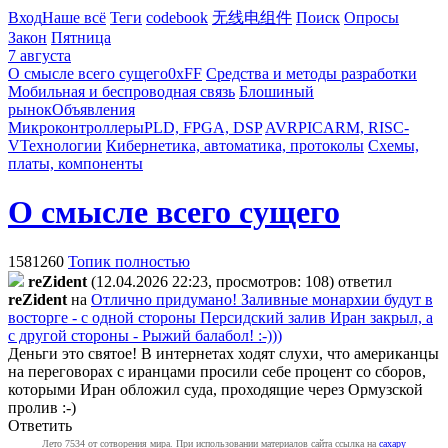
Вход
Наше всё
Теги
codebook
无线电组件
Поиск
Опросы
Закон
Пятница
7 августа
О смысле всего сущего
0xFF
Средства и методы разработки
Мобильная и беспроводная связь
Блошиный
рынок
Объявления
Микроконтроллеры
PLD, FPGA, DSP
AVR
PIC
ARM, RISC-
V
Технологии
Кибернетика, автоматика, протоколы
Схемы,
платы, компоненты
О смысле всего сущего
1581260
Топик полностью
reZident
(12.04.2026 22:23, просмотров: 108)
ответил
reZident
на
Отлично придумано! Заливные монархии будут в
восторге - с одной стороны Персидский залив Иран закрыл, а
с другой стороны - Рыжий балабол! :-)))
Деньги это святое! В интернетах ходят слухи, что американцы
на переговорах с иранцами просили себе процент со сборов,
которыми Иран обложил суда, проходящие через Ормузской
пролив :-)
Ответить
Лето 7534 от сотворения мира. При использовании материалов сайта ссылка на
caxapу