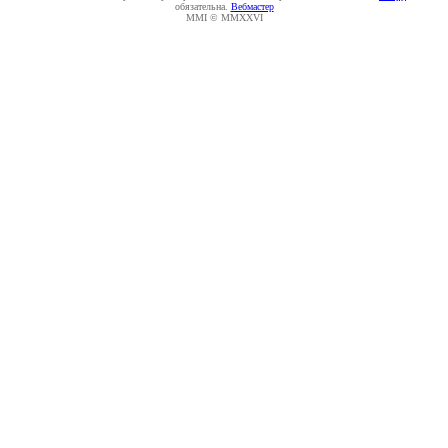
обязательна.
Вебмастер
MMI © MMXXVI