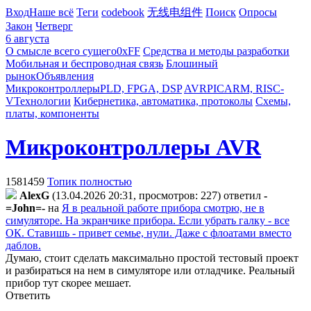
Вход
Наше всё
Теги
codebook
无线电组件
Поиск
Опросы
Закон
Четверг
6 августа
О смысле всего сущего
0xFF
Средства и методы разработки
Мобильная и беспроводная связь
Блошиный
рынок
Объявления
Микроконтроллеры
PLD, FPGA, DSP
AVR
PIC
ARM, RISC-
V
Технологии
Кибернетика, автоматика, протоколы
Схемы,
платы, компоненты
Микроконтроллеры AVR
1581459
Топик полностью
AlexG
(13.04.2026 20:31, просмотров: 227)
ответил
-
=John=-
на
Я в реальной работе прибора смотрю, не в
симуляторе. На экранчике прибора. Если убрать галку - все
ОК. Ставишь - привет семье, нули. Даже с флоатами вместо
даблов.
Думаю, стоит сделать максимально простой тестовый проект
и разбираться на нем в симуляторе или отладчике. Реальный
прибор тут скорее мешает.
Ответить