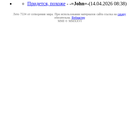
Придется, похоже
-
-=John=-
(14.04.2026 08:38
)
Лето 7534 от сотворения мира. При использовании материалов сайта ссылка на
caxapу
обязательна.
Вебмастер
MMI © MMXXVI