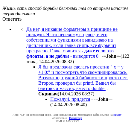
Жизнь есть способ борьбы белковых тел со вторым началом
термодинамики.
Ответить
Да нет, я никакие форматеры в принципе не
пользую. Я это перевожу в целое, и его
собственными функциями выкидываю на
дисплейчик. Если галка снята, все фурычит
прекрасно. Галка ставится -
даже если это
флоаты, а не даблы
- выводится 0.
-=John=-
(122
знак., 14.04.2026 08:32
)
Я бы предложил сделать проектик " x = y
+1.0;" и посмотреть что скомпилировалось.
Возможно, нужной библиотеки просто нет.
Второе, проверил бы printf. Вывел бы
байтовый массив, вместо double.
-
Cкpипaч
(14.04.2026 08:37
)
Пожалуй, придется
-
-=John=-
(14.04.2026 08:40
)
Лето 7534 от сотворения мира. При использовании материалов сайта ссылка на
caxapу
обязательна.
Вебмастер
MMI © MMXXVI