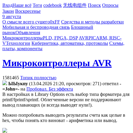
Вход
Наше всё
Теги
codebook
无线电组件
Поиск
Опросы
Закон
Воскресенье
9 августа
О смысле всего сущего
0xFF
Средства и методы разработки
Мобильная и беспроводная связь
Блошиный
рынок
Объявления
Микроконтроллеры
PLD, FPGA, DSP
AVR
PIC
ARM, RISC-
V
Технологии
Кибернетика, автоматика, протоколы
Схемы,
платы, компоненты
Микроконтроллеры AVR
1581465
Топик полностью
ЫЫyкпy
(13.04.2026 21:20, просмотров: 271)
ответил
-
=John=-
на
Пробовал. Без эффекта
В настройках в Library Options есть выбор типа форматера для
printf/fprintf/sprintf. Облегченные версии не поддерживают
вывод плавающих (и всегда выводят нули!).
Можно попробовать выводить результаты счета как целые в
hex, чтобы понять кто виноват - арифметика или вывод.