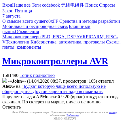
Вход
Наше всё
Теги
codebook
无线电组件
Поиск
Опросы
Закон
Пятница
7 августа
О смысле всего сущего
0xFF
Средства и методы разработки
Мобильная и беспроводная связь
Блошиный
рынок
Объявления
Микроконтроллеры
PLD, FPGA, DSP
AVR
PIC
ARM, RISC-
V
Технологии
Кибернетика, автоматика, протоколы
Схемы,
платы, компоненты
Микроконтроллеры AVR
1581490
Топик полностью
-=John=-
(14.04.2026 08:37, просмотров: 165)
ответил
AlexG
на
"Будка" которую чаще всего использую не
общедоступна. Другие варианты надо вспоминать.
Пару лет назад я АРМовский 9.20 (вроде) откуда-то отсюда
скачивал. Но склероз на марше, ничего не помню.
Ответить
Лето 7534 от сотворения мира. При использовании материалов сайта ссылка на
caxapу
обязательна.
Вебмастер
MMI © MMXXVI