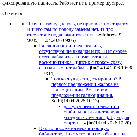
фиксированную написать. Работает не в пример шустрее.
Ответить
Я хелпы глянул, каюсь, не прям всё, но старался.
Ничего там по поводу замены нет. И про
отсутствие поддержки тоже нет.
-=John=-
(32
знак., 14.04.2026 09:05
)
Галлюцинации предлагались,
отсутствующие вкладки и пр.. Нет скорее
всего дабла из-за тормознутости
восьмибитникa. Дипсик с гроком сразу
сказали что нет дабла.
-
jlm
(14.04.2026 10:06
- 10:14
)
Только я увидел здесь иронию? В
первом предложении жалоба на
галлюцинации. Во втором
предложении галлюцинация.
-
SciFi
(14.04.2026 10:13
)
для улучшения точности и
стабильности ответов лучше
усреднять с весами )). Идея для
стартапа.
-
jlm
(14.04.2026 10:20
)
Как-то похоже на неработающую
библиотеку. Но с чего она не работает на