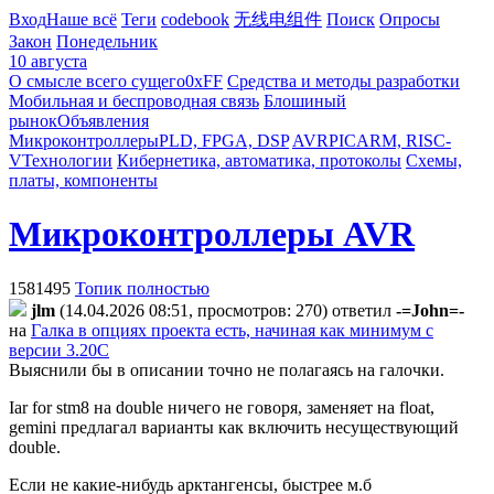
Вход
Наше всё
Теги
codebook
无线电组件
Поиск
Опросы
Закон
Понедельник
10 августа
О смысле всего сущего
0xFF
Средства и методы разработки
Мобильная и беспроводная связь
Блошиный
рынок
Объявления
Микроконтроллеры
PLD, FPGA, DSP
AVR
PIC
ARM, RISC-
V
Технологии
Кибернетика, автоматика, протоколы
Схемы,
платы, компоненты
Микроконтроллеры AVR
1581495
Топик полностью
jlm
(14.04.2026 08:51, просмотров: 270)
ответил
-=John=-
на
Галка в опциях проекта есть, начиная как минимум с
версии 3.20С
Выяснили бы в описании точно не полагаясь на галочки.
Iar for stm8 на double ничего не говоря, заменяет на float,
gemini предлагал варианты как включить несуществующий
double.
Если не какие-нибудь арктангенсы, быстрее м.б