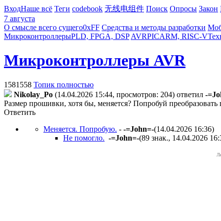
Вход
Наше всё
Теги
codebook
无线电组件
Поиск
Опросы
Закон
7 августа
О смысле всего сущего
0xFF
Средства и методы разработки
Моб
Микроконтроллеры
PLD, FPGA, DSP
AVR
PIC
ARM, RISC-V
Тех
Микроконтроллеры AVR
1581558
Топик полностью
Nikolay_Po
(14.04.2026 15:44, просмотров: 204)
ответил
-=Jo
Размер прошивки, хотя бы, меняется? Попробуй преобразовать 
Ответить
Меняется. Попробую.
-
-=John=-
(14.04.2026 16:36
)
Не помогло.
-=John=-
(89 знак., 14.04.2026 16:
Л