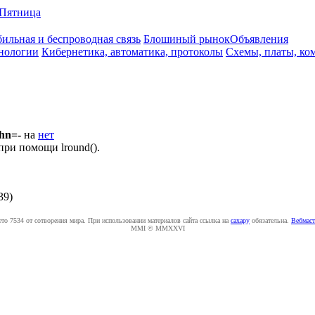
Пятница
ильная и беспроводная связь
Блошиный рынок
Объявления
нологии
Кибернетика, автоматика, протоколы
Схемы, платы, ко
hn=-
на
нет
при помощи lround().
39
)
ето 7534 от сотворения мира. При использовании материалов сайта ссылка на
caxapу
обязательна.
Вебмаст
MMI © MMXXVI