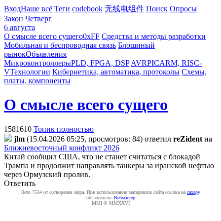
Вход
Наше всё
Теги
codebook
无线电组件
Поиск
Опросы
Закон
Четверг
6 августа
О смысле всего сущего
0xFF
Средства и методы разработки
Мобильная и беспроводная связь
Блошиный
рынок
Объявления
Микроконтроллеры
PLD, FPGA, DSP
AVR
PIC
ARM, RISC-
V
Технологии
Кибернетика, автоматика, протоколы
Схемы,
платы, компоненты
О смысле всего сущего
1581610
Топик полностью
jlm
(15.04.2026 05:25, просмотров: 84)
ответил
reZident
на
Ближневосточный конфликт 2026
Китай сообщил США, что не станет считаться с блокадой
Трампа и продолжит направлять танкеры за иранской нефтью
через Ормузский пролив.
Ответить
Лето 7534 от сотворения мира. При использовании материалов сайта ссылка на
caxapу
обязательна.
Вебмастер
MMI © MMXXVI