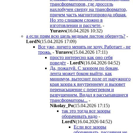
трансформаторов, где дроссель
нахлобучен сверху на трансформатор,
причем часть магнитопровода общая.
Но это слишком сложно в
изготовлении и рассчете.
-
Yurasvs
(16.04.2026 10:32
)
а если прям всю щель медным листом обернуть?
-
LordN
(15.04.2026 17:09
)
Все уже, ничего менять не хочу. Работает - не
трожь.
-
Yurasvs
(15.04.2026 17:11
)
просто интересно как оно себя
поведёт
-
LordN
(16.04.2026 04:52
)
Да, пожалуй. С зазором по бокам,
лента может боком выйти, как
минимум, вытеснит поле от наружного
края зазора к внутреннему и вызовет
перенасыщение с перегревом и
разрушением. Видал я рассыпавшиеся
трансформаторы...
-
Nikolay_Po
(15.04.2026 17:15
)
так это тогда все зазоры
оборачивать надо
-
LordN
(16.04.2026 04:52
)
Если все зазоры
оборачивать, рассеяния не