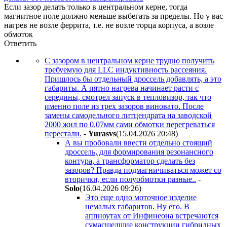
Если зазор делать только в центральном керне, тогда
магнитное поле должно меньше выбегать за пределы. Но у вас
нагрев не возле феррита, т.е. не возле торца корпуса, а возле
обмоток
Ответить
С зазором в центральном керне трудно получить
требуемую для LLC индуктивность рассеяния.
Пришлось бы отдельный дроссель добавлять, а это
габариты. А пятно нагрева начинает расти с
середины, смотрел запуск в тепловизор, так что
именно поле из трех зазоров виновато. После
замены самодельного литцендрата на заводской
2000 жил по 0.07мм сами обмотки перегреваться
перестали.
-
Yurasvs
(15.04.2026 20:48
)
А вы пробовали ввести отдельно стоящий
дроссель, для формирования резонансного
контура, а трансформатор сделать без
зазоров? Правда подмагничиваться может со
вторички, если полуобмотки разные..
-
Solo
(16.04.2026 09:26
)
Это еще одно моточное изделие
немалых габаритов. Ну его. В
аппноутах от Инфинеона встречаются
сумасшедшие конструкции гибридных