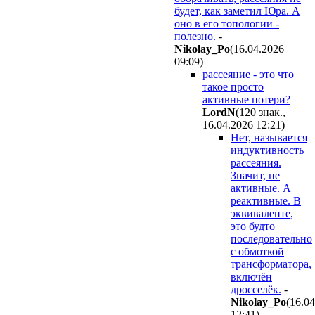
будет, как заметил Юра. А
оно в его топологии -
полезно.
-
Nikolay_Po
(16.04.2026
09:09
)
рассеяние - это что
такое просто
активные потери?
LordN
(120 знак.,
16.04.2026 12:21
)
Нет, называется
индуктивность
рассеяния.
Значит, не
активные. А
реактивные. В
эквиваленте,
это будто
последовательно
с обмоткой
трансформатора,
включён
дросселёк.
-
Nikolay_Po
(16.0
12:41
)