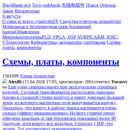
Вход
Наше всё
Теги
codebook
无线电组件
Поиск
Опросы
Закон
Воскресенье
9 августа
О смысле всего сущего
0xFF
Средства и методы разработки
Мобильная и беспроводная связь
Блошиный
рынок
Объявления
Микроконтроллеры
PLD, FPGA, DSP
AVR
PIC
ARM, RISC-
V
Технологии
Кибернетика, автоматика, протоколы
Схемы,
платы, компоненты
Схемы, платы, компоненты
1581699
Топик полностью
AlexBi
(15.04.2026 17:05, просмотров: 206)
ответил
Yurasvs
на
Еще один сюрприз вылез при эксплуатации серийных
изделий. Силовой трансформатор расположен довольно
близко к стальной стенке корпуса и имеет довольно большой
зазор, из которого магнитное поле выпучивается наружу.
Оказалось, что корпус в районе транса нагревается очень
сильно (эффект микроволновки). На фото горячее пятно
обведено красным, и там тепловизор показывал более 80
градусов, хотя вокруг все холодное. Спросил у ИИ, что
делать. Тот посоветовал заэкранировать