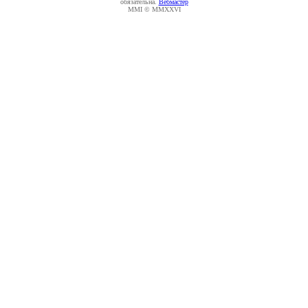
обязательна.
Вебмастер
MMI © MMXXVI