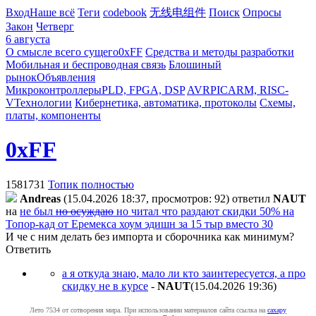
Вход
Наше всё
Теги
codebook
无线电组件
Поиск
Опросы
Закон
Четверг
6 августа
О смысле всего сущего
0xFF
Средства и методы разработки
Мобильная и беспроводная связь
Блошиный
рынок
Объявления
Микроконтроллеры
PLD, FPGA, DSP
AVR
PIC
ARM, RISC-
V
Технологии
Кибернетика, автоматика, протоколы
Схемы,
платы, компоненты
0xFF
1581731
Топик полностью
Andreas
(15.04.2026 18:37, просмотров: 92)
ответил
NAUT
на
не был
но осуждаю
но читал что раздают скидки 50% на
Топор-кад от Еремекса хоум эдишн за 15 тыр вместо 30
И че с ним делать без импорта и сборочника как минимум?
Ответить
а я откуда знаю, мало ли кто заинтересуется, а про
скидку не в курсе
-
NAUT
(15.04.2026 19:36
)
Лето 7534 от сотворения мира. При использовании материалов сайта ссылка на
caxapу