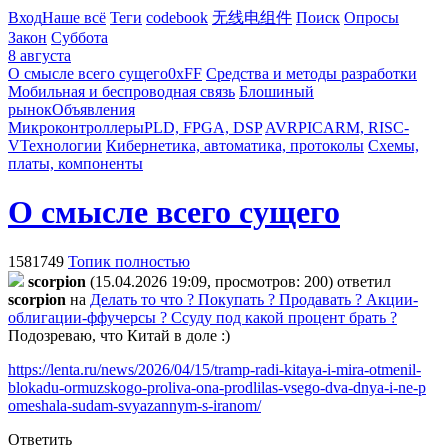
Вход
Наше всё
Теги
codebook
无线电组件
Поиск
Опросы
Закон
Суббота
8 августа
О смысле всего сущего
0xFF
Средства и методы разработки
Мобильная и беспроводная связь
Блошиный
рынок
Объявления
Микроконтроллеры
PLD, FPGA, DSP
AVR
PIC
ARM, RISC-
V
Технологии
Кибернетика, автоматика, протоколы
Схемы,
платы, компоненты
О смысле всего сущего
1581749
Топик полностью
scorpion
(15.04.2026 19:09, просмотров: 200)
ответил
scorpion
на
Делать то что ? Покупать ? Продавать ? Акции-
облигации-ффучерсы ? Ссуду под какой процент брать ?
Подозреваю, что Китай в доле :)
https://lenta.ru/news/2026/04/15/tramp-radi-kitaya-i-mira-otmenil-
blokadu-ormuzskogo-proliva-ona-prodlilas-vsego-dva-dnya-i-ne-p
omeshala-sudam-svyazannym-s-iranom/
Ответить