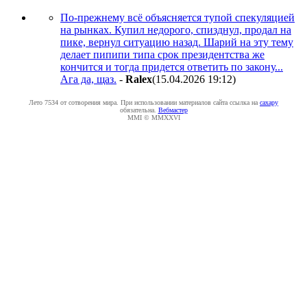
По-прежнему всё объясняется тупой спекуляцией
на рынках. Купил недорого, спизднул, продал на
пике, вернул ситуацию назад. Шарий на эту тему
делает пипипи типа срок президентства же
кончится и тогда придется ответить по закону...
Ага да, щаз.
-
Ralex
(15.04.2026 19:12
)
Лето 7534 от сотворения мира. При использовании материалов сайта ссылка на
caxapу
обязательна.
Вебмастер
MMI © MMXXVI