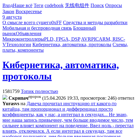
Вход
Наше всё
Теги
codebook
无线电组件
Поиск
Опросы
Закон
Воскресенье
9 августа
О смысле всего сущего
0xFF
Средства и методы разработки
Мобильная и беспроводная связь
Блошиный
рынок
Объявления
Микроконтроллеры
PLD, FPGA, DSP
AVR
PIC
ARM, RISC-
V
Технологии
Кибернетика, автоматика, протоколы
Схемы,
платы, компоненты
Кибернетика, автоматика,
протоколы
1581759
Топик полностью
пророк
Cкpипaч
(15.04.2026 19:33, просмотров: 246)
ответил
Yurasvs
на
Давеча прочитал инструкцию от какого-то
китайца, там пропорционал и дифференциал просто
коэффициенты, как у нас, а интеграл в секундах... Не знаю,
мне наша запись привычнее, чем больше вводимое число, тем
сильнее влияет компонент на поведение. Ввел ноль - перестал
влиять, отключился. А если интеграл в секундах, там все
наоборот получается, чем больше введенная постоянная