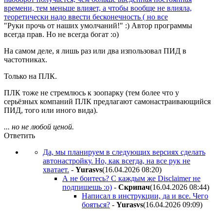
времени, тем меньше влияет, а чтобы вообще не влияла,
теоретически надо ввести бесконечность ( но все
"Руки прочь от наших умолчаний!" :) Автор программы
всегда прав. Но не всегда богат :о)
На самом деле, я лишь раз или два изпользовал ПИД в
частотниках.
Только на ПЛК.
ПЛК тоже не стремлюсь к зоопарку (тем более что у
серьёзных компаний ПЛК предлагают самонастраивающийся
ПИД, того или иного вида).
... но не любой ценой.
Ответить
Да, мы планируем в следующих версиях сделать
автонастройку. Но, как всегда, на все рук не
хватает.
-
Yurasvs
(16.04.2026 08:20
)
А не боитесь? С каждым же Disclaimer не
подпишешь :о)
-
Cкpипaч
(16.04.2026 08:44
)
Написал в инструкции, да и все. Чего
бояться?
-
Yurasvs
(16.04.2026 09:09
)