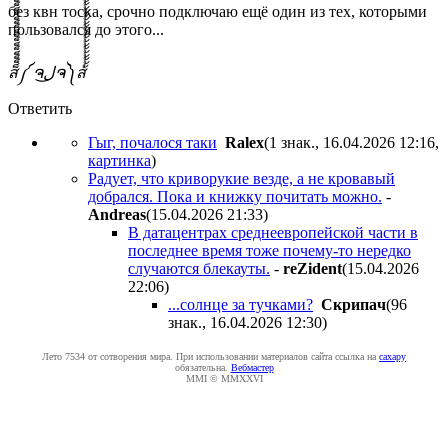
без квн тоска, срочно подключаю ещё один из тех, которыми
пользовался до этого...
ส็็็็็็็็็็็็็็็็็็็็็็็็็༼ ຈل͜ຈ༽ส้้้้้้้้้้้้้้้้้้้้้้้
Ответить
Гыг, почалося таки
Ralex
(1 знак., 16.04.2026 12:16
,
картинка
)
Радует, что криворукие везде, а не кровавый
добрался. Пока и книжку почитать можно.
-
Andreas
(15.04.2026 21:33
)
В датацентрах среднеевропейской части в
последнее время тоже почему-то нередко
случаются блекауты.
-
reZident
(15.04.2026
22:06
)
...солнце за тучками?
Cкpипaч
(96
знак., 16.04.2026 12:30
)
Лето 7534 от сотворения мира. При использовании материалов сайта ссылка на
caxapу
обязательна.
Вебмастер
MMI © MMXXVI