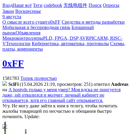
Вход
Наше всё
Теги
codebook
无线电组件
Поиск
Опросы
Закон
Воскресенье
9 августа
О смысле всего сущего
0xFF
Средства и методы разработки
Мобильная и беспроводная связь
Блошиный
рынок
Объявления
Микроконтроллеры
PLD, FPGA, DSP
AVR
PIC
ARM, RISC-
V
Технологии
Кибернетика, автоматика, протоколы
Схемы,
платы, компоненты
0xFF
1581783
Топик полностью
SciFi
(15.04.2026 21:19, просмотров: 251)
ответил
Andreas
на
А hostvds только у меня умер? Моя вдска не пингуется
даже, ssh отвалился и молчит, личный кабинет не
открывается, хотя его главный сайт открывается.
Угу. Не могу даже зайти к ним в телегу, чтобы почитать
жалобы товарищей по несчастью и обещания быстро
починить. Update: