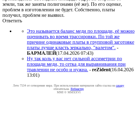
земли, так же заняты полигонами (её же). По его оценке,
проблем в изготовлении не будет. Собственно, платы
получил, проблем не выявил.
Ответить
Это называется баланс меди по площади, её можно
оценивать во время трассировки. По той же
причине одинаковые платы в групповой заготовке
платы лучше класть зеркально, "валетом".
-
БAPMAЛEЙ
(17.04.2026 07:43
)
Ну так коль у вас нет сильной ассиметрии по
площади меди, то сетка для выравнивания при
травлении не особо и нужна.
-
reZident
(16.04.2026
13:01
)
Лето 7534 от сотворения мира. При использовании материалов сайта ссылка на
caxapу
обязательна.
Вебмастер
MMI © MMXXVI