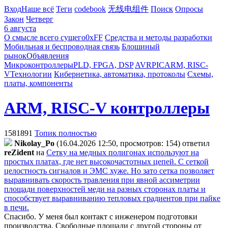
Вход
Наше всё
Теги
codebook
无线电组件
Поиск
Опросы
Закон
Четверг
6 августа
О смысле всего сущего
0xFF
Средства и методы разработки
Мобильная и беспроводная связь
Блошиный
рынок
Объявления
Микроконтроллеры
PLD, FPGA, DSP
AVR
PIC
ARM, RISC-
V
Технологии
Кибернетика, автоматика, протоколы
Схемы,
платы, компоненты
ARM, RISC-V контроллеры
1581891
Топик полностью
Nikolay_Po
(16.04.2026 12:50, просмотров: 154)
ответил
reZident
на
Сетку на медных полигонах используют на
простых платах, где нет высокочастотных цепей. С сеткой
целостность сигналов и ЭМС хуже. Но зато сетка позволяет
выравнивать скорость травления при явной ассиметрии
площади поверхностей меди на разных сторонах платы и
способствует выравниванию тепловых градиентов при пайке
в печи.
Спасибо. У меня был контакт с инженером подготовки
производства. Свободные площади с другой стороны от