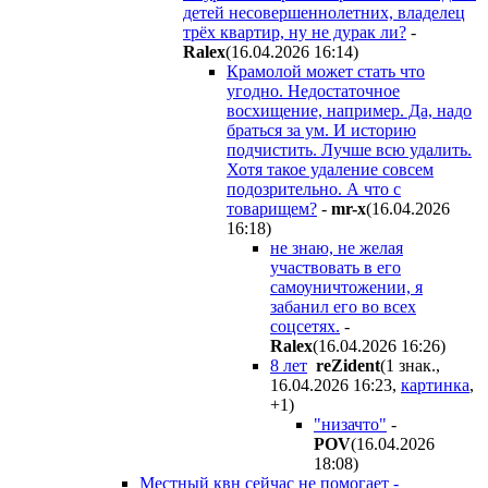
детей несовершеннолетних, владелец
трёх квартир, ну не дурак ли?
-
Ralex
(16.04.2026 16:14
)
Крамолой может стать что
угодно. Недостаточное
восхищение, например. Да, надо
браться за ум. И историю
подчистить. Лучше всю удалить.
Хотя такое удаление совсем
подозрительно. А что с
товарищем?
-
mr-x
(16.04.2026
16:18
)
не знаю, не желая
участвовать в его
самоуничтожении, я
забанил его во всех
соцсетях.
-
Ralex
(16.04.2026 16:26
)
8 лет
reZident
(1 знак.,
16.04.2026 16:23
,
картинка
,
+1
)
"низачто"
-
POV
(16.04.2026
18:08
)
Местный квн сейчас не помогает -