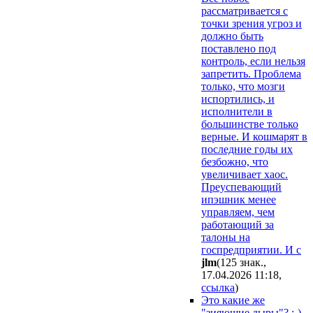
рассматривается с
точки зрения угроз и
должно быть
поставлено под
контроль, если нельзя
запретить. Проблема
только, что мозги
испортились, и
исполнители в
большинстве только
верные. И кошмарят в
последние годы их
безбожно, что
увеличивает хаос.
Преуспевающий
ипэшник менее
управляем, чем
работающий за
талоны на
госпредприятии. И с
jlm
(125 знак.,
17.04.2026 11:18
,
ссылка
)
Это какие же
"зияющие дыры"? :-)