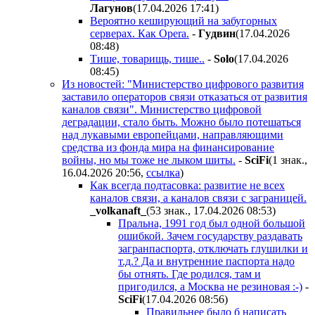
Лaгyнoв
(17.04.2026 17:41
)
Вероятно кеширующий на забугорных
серверах. Как Opera.
-
Гyдвин
(17.04.2026
08:48
)
Тише, товарищь, тише..
-
Solo
(17.04.2026
08:45
)
Из новостей: "Министерство цифрового развития
заставило операторов связи отказаться от развития
каналов связи". Министерство цифровой
деградации, стало быть. Можно было потешаться
над лукавыми европейцами, направляющими
средства из фонда мира на финансирование
войны, но мы тоже не лыком шиты.
-
SciFi
(1 знак.,
16.04.2026 20:56
,
ссылка
)
Как всегда подтасовка: развитие не всех
каналов связи, а каналов связи с заграницей.
_volkanaft_
(53 знак., 17.04.2026 08:53
)
Пральна, 1991 год был одной большой
ошибкой. Зачем государству раздавать
загранпаспорта, отключать глушилки и
т.д.? Да и внутренние паспорта надо
бы отнять. Где родился, там и
пригодился, а Москва не резиновая :-)
-
SciFi
(17.04.2026 08:56
)
Правильнее было б написать