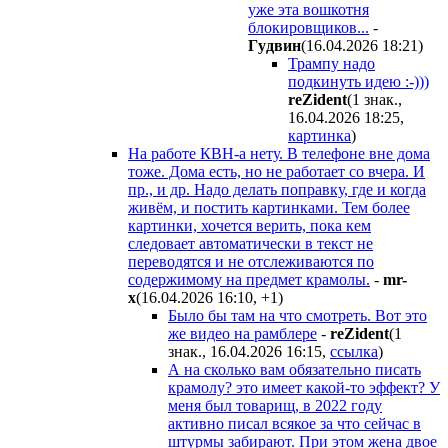
уже эта вошкотня
блокировщиков...
-
Гyдвин
(16.04.2026 18:21
)
Трампу надо
подкинуть идею :-)))
reZident
(1 знак.,
16.04.2026 18:25
,
картинка
)
На работе КВН-а нету. В телефоне вне дома
тоже. Дома есть, но не работает со вчера. И
пр., и др. Надо делать поправку, где и когда
живём, и постить картинками. Тем более
картинки, хочется верить, пока кем
следовает автоматически в текст не
переводятся и не отслеживаются по
содержимому на предмет крамолы.
-
mr-
x
(16.04.2026 16:10
,
+1
)
Было бы там на что смотреть. Вот это
же видео на рамблере
-
reZident
(1
знак., 16.04.2026 16:15
,
ссылка
)
А на сколько вам обязательно писать
крамолу? это имеет какой-то эффект? У
меня был товарищ, в 2022 году
активно писал всякое за что сейчас в
штурмы забирают. При этом жена двое