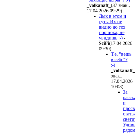
_volkanaft_
(37 знак.,
17.04.2026 09:29
)
Дык в этом и
суть. Их не
видно до тех
пор пока, не
увидишь :-)
-
SciFi
(17.04.2026
09:30
)
Т.е. "вещь
в себе"?
:-)
_volkanaft_
знак.,
17.04.2026
10:08
)
За
расск
и
просв
стать
свети
Удиви
рядом