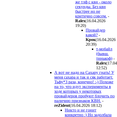
же тлф с квн - около
секунды. Без квн
быстрее но не
критично совсем.
-
Ralex
(16.04.2026
19:20
)
Провайдер
какой?
-
Kpoк
(16.04.2026
20:39
)
т-мобайл
(бывш.
тинькоф)
-
Ralex
(17.0
12:52
)
А вот не надо на Сахару гнать! У
меня сахара и так и сяк работает.
Тьфу*3 раза, конечно! :-) Похоже
на то, что идут эксперименты в
ходе которых у некоторых
провайдеров пробуют блочить по
наличию признаков КВН.
-
reZident
(16.04.2026 18:12
)
Никто и не гонит
конкретно :) Но задолбала