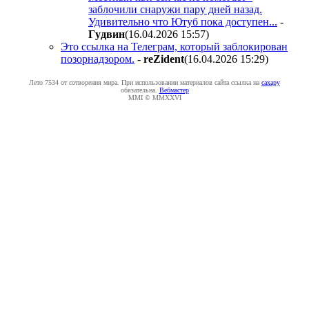
заблочили снаружи пару дней назад.
Удивительно что Ютуб пока доступен...
-
Гyдвин
(16.04.2026 15:57
)
Это ссылка на Телеграм, который заблокирован
позорнадзором.
-
reZident
(16.04.2026 15:29
)
Лето 7534 от сотворения мира. При использовании материалов сайта ссылка на
caxapу
обязательна.
Вебмастер
MMI © MMXXVI