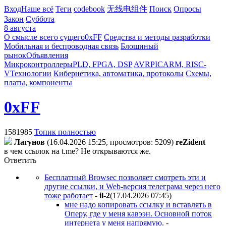
Вход
Наше всё
Теги
codebook
无线电组件
Поиск
Опросы
Закон
Суббота
8 августа
О смысле всего сущего
0xFF
Средства и методы разработки
Мобильная и беспроводная связь
Блошиный
рынок
Объявления
Микроконтроллеры
PLD, FPGA, DSP
AVR
PIC
ARM, RISC-
V
Технологии
Кибернетика, автоматика, протоколы
Схемы,
платы, компоненты
0xFF
1581985
Топик полностью
Лaгyнoв
(16.04.2026 15:25, просмотров: 5209)
reZident
в чем ссылок на t.me? Не открываются же.
Ответить
Бесплатный Browsec позволяет смотреть эти и
другие ссылки, и Web-версия телеграма через него
тоже работает
-
il-2
(17.04.2026 07:45
)
мне надо копировать ссылку и вставлять в
Оперу, где у меня кавээн. Основной поток
интернета у меня напрямую.
-