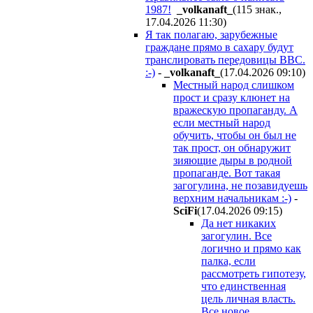
1987!
_volkanaft_
(115 знак.,
17.04.2026 11:30
)
Я так полагаю, зарубежные
граждане прямо в сахару будут
транслировать передовицы ВВС.
:-)
-
_volkanaft_
(17.04.2026 09:10
)
Местный народ слишком
прост и сразу клюнет на
вражескую пропаганду. А
если местный народ
обучить, чтобы он был не
так прост, он обнаружит
зияющие дыры в родной
пропаганде. Вот такая
загогулина, не позавидуешь
верхним начальникам :-)
-
SciFi
(17.04.2026 09:15
)
Да нет никаких
загогулин. Все
логично и прямо как
палка, если
рассмотреть гипотезу,
что единственная
цель личная власть.
Все новое