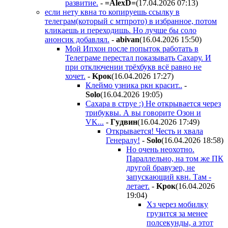
развитие.
-
=AlexD=
(17.04.2026 07:13
)
если нету квна то копируешь ссылку в
телеграм(который с мтпрото) в избранное, потом
кликаешь и переходишь. Но лучше бы соло
анонсик добавлял.
-
abivan
(16.04.2026 15:50
)
Мой Ипхон после попыток работать в
Телеграме перестал показывать Сахару. И
при отключении трёхбукв всё равно не
хочет.
-
Kpoк
(16.04.2026 17:27
)
Клеймо узника ркн красит..
-
Solo
(16.04.2026 19:05
)
Сахара в струе :) Не открывается через
трибуквы. А вы говорите Озон и
VK...
-
Гyдвин
(16.04.2026 17:49
)
Открывается! Честь и хвала
Генералу!
-
Solo
(16.04.2026 18:58
)
Но очень неохотно.
Параллельно, на том же ПК
другой бравузер, не
запускающий квн. Там -
летает.
-
Kpoк
(16.04.2026
19:04
)
Хз через мобилку
грузится за менее
полсекунды, а этот