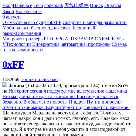
Вход
Наше всё
Теги
codebook
无线电组件
Поиск
Опросы
Закон
Воскресенье
9 августа
О смысле всего сущего
0xFF
Средства и методы разработки
Мобильная и беспроводная связь
Блошиный
рынок
Объявления
Микроконтроллеры
PLD, FPGA, DSP
AVR
PIC
ARM, RISC-
V
Технологии
Кибернетика, автоматика, протоколы
Схемы,
платы, компоненты
0xFF
1582069
Топик полностью
danuna
(16.04.2026 20:29, просмотров: 124)
ответил
SciFi
на
Интернет сегодня подсунул мне выступление академика
Нигматулина о том, что экономика России управляется
бездарно. В общем, не новость. И вдруг Путин попросил
отчёт по экономике. Ему интернет подсовывает то же самое?
Ща послушал Мардана на вестях.фм... офигел. Тоже яхту
шатает, лавры бони дали эффект. Флюгер, епт. Надеюсь маха
не заставят теперь вкалывать. как тот шмурдяк жидовский от
ковида. Я в тот раз не дал себя ужалить и этой поделкой от
вкашниц свой телефон не зафоршмачил.