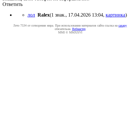
Ответить
лол
Ralex
(1 знак., 17.04.2026 13:04
,
картинка
)
Лето 7534 от сотворения мира. При использовании материалов сайта ссылка на
caxapу
обязательна.
Вебмастер
MMI © MMXXVI