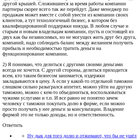
другой крышей. Сложившиеся за время работы компании
партнеры скорее всего так же перейдут. Даже менеджер по
продажам может вместе с собой увести из компании своих
клиентов, а тут технологичный бизнес, в котором без
квалифицированной поддержки никуда. В любом случае и
старым и новым владельцам компании, пусть и состоящей из
двух как бы независимых, но не могущих жить друг без друга,
компаний, надо соблюдать баланс между желанием получить
прибыль и необходимостью тратить деньги на
функционирование компании.
2) Я понимаю, что делиться с другими своими деньгами
всегда не хочется. С другой стороны, делиться приходится
всем, кто таким бизнесом занимается, издержки
закладываются в цену. А если у какой-то отдельной таможни
слишком сильно разыгрался аппетит, можно уйти на другую
таможню, можно с кем-то объединиться, воспользоваться
чужими услугами и т.п. И все равно не понятно зачем
человеку с таможни покупать долю в фирме, если можно
просто получать у нее деньги за консультации. Владение
фирмой это не только доходы, но и ответственность.
Ответить
Ну дык для того долю и отжимают, что бы не ушёл