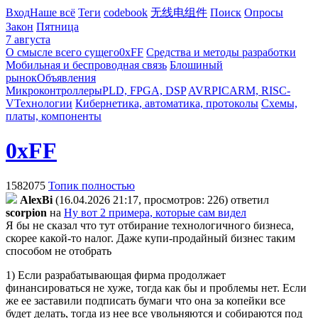
Вход
Наше всё
Теги
codebook
无线电组件
Поиск
Опросы
Закон
Пятница
7 августа
О смысле всего сущего
0xFF
Средства и методы разработки
Мобильная и беспроводная связь
Блошиный
рынок
Объявления
Микроконтроллеры
PLD, FPGA, DSP
AVR
PIC
ARM, RISC-
V
Технологии
Кибернетика, автоматика, протоколы
Схемы,
платы, компоненты
0xFF
1582075
Топик полностью
AlexBi
(16.04.2026 21:17, просмотров: 226)
ответил
scorpion
на
Ну вот 2 примера, которые сам видел
Я бы не сказал что тут отбирание технологичного бизнеса,
скорее какой-то налог. Даже купи-продайный бизнес таким
способом не отобрать
1) Если разрабатывающая фирма продолжает
финансироваться не хуже, тогда как бы и проблемы нет. Если
же ее заставили подписать бумаги что она за копейки все
будет делать, тогда из нее все увольняются и собираются под