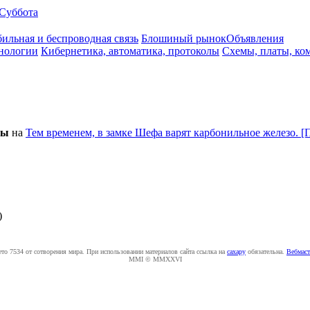
Суббота
ильная и беспроводная связь
Блошиный рынок
Объявления
нологии
Кибернетика, автоматика, протоколы
Схемы, платы, ко
pы
на
Тем временем, в замке Шефа варят карбонильное железо. [
)
ето 7534 от сотворения мира. При использовании материалов сайта ссылка на
caxapу
обязательна.
Вебмаст
MMI © MMXXVI