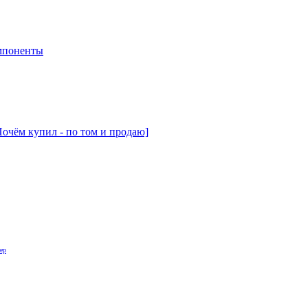
мпоненты
Почём купил - по том и продаю]
ер