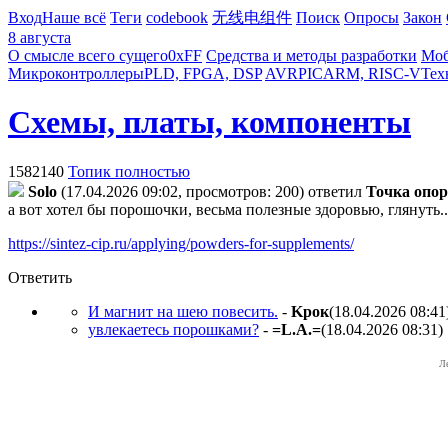
Вход
Наше всё
Теги
codebook
无线电组件
Поиск
Опросы
Закон
8 августа
О смысле всего сущего
0xFF
Средства и методы разработки
Моб
Микроконтроллеры
PLD, FPGA, DSP
AVR
PIC
ARM, RISC-V
Тех
Схемы, платы, компоненты
1582140
Топик полностью
Solo
(17.04.2026 09:02, просмотров: 200)
ответил
Toчкa oпo
а вот хотел бы порошочки, весьма полезные здоровью, глянуть..
https://sintez-cip.ru/applying/powders-for-supplements/
Ответить
И магнит на шею повесить.
-
Kpoк
(18.04.2026 08:41
увлекаетесь порошками?
-
=L.A.=
(18.04.2026 08:31
)
Л