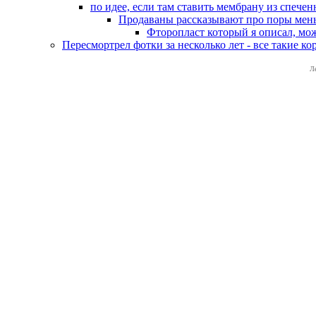
по идее, если там ставить мембрану из спечен
Продаваны рассказывают про поры меньш
Фторопласт который я описал, мож
Пересмортрел фотки за несколько лет - все такие к
Л