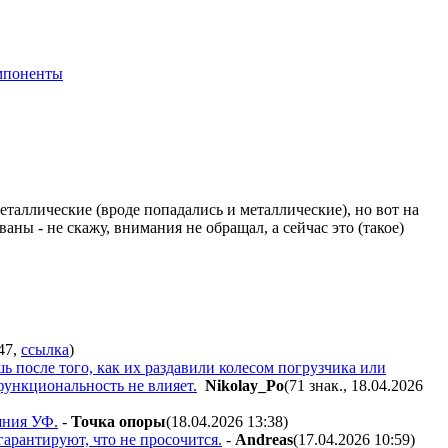
мпоненты
еталлические (вроде попадались и металлические), но вот на
ны - не скажу, внимания не обращал, а сейчас это (такое)
47
,
ссылка
)
 после того, как их раздавили колесом погрузчика или
функциональность не влияет.
Nikolay_Po
(71 знак., 18.04.2026
яния УФ.
-
Toчкa oпopы
(18.04.2026 13:38
)
гарантируют, что не просочится.
-
Andreas
(17.04.2026 10:59
)