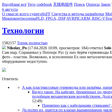
Вход
Наше всё
Теги
codebook
无线电组件
Поиск
Опросы
Закон
6 августа
О смысле всего сущего
0xFF
Средства и методы разработки
Моб
Микроконтроллеры
PLD, FPGA, DSP
AVR
PIC
ARM, RISC-V
Тех
Технологии
1582157
Топик полностью
Nikolay_Po
(17.04.2026 10:09, просмотров: 184)
ответил
Solo
Сам ищу. Спрашивал у Пепперс Рус (у них берём гермовводы Ex)
фото - пластик. Возможно, в исполнении Ex они металлические,
оборудование недоступно.
Ответить
А как пластмассовые гермоводы или разъёмы, напр
Видел такие. На кабелях, брошенных по двор
подобным механическим воздействием. Долгая 
12:49
)
Примерно как с кабельными стяжками? Е
Да полно их, ищется по клапан выравнивания давлен