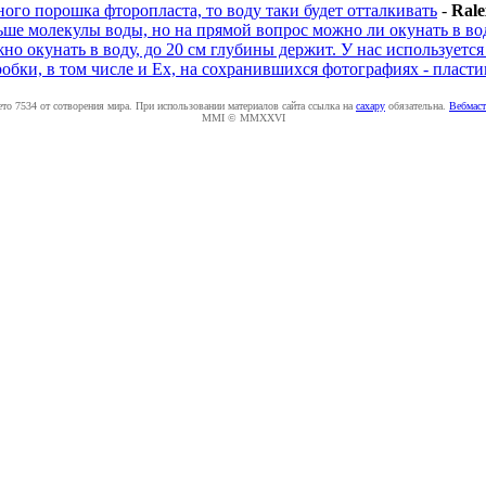
ного порошка фторопласта, то воду таки будет отталкивать
-
Rale
е молекулы воды, но на прямой вопрос можно ли окунать в воду
но окунать в воду, до 20 см глубины держит. У нас используется
оробки, в том числе и Ex, на сохранившихся фотографиях - пласти
ето 7534 от сотворения мира. При использовании материалов сайта ссылка на
caxapу
обязательна.
Вебмаст
MMI © MMXXVI