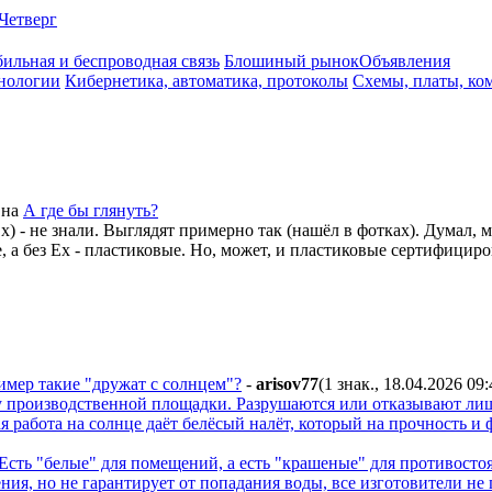
Четверг
ильная и беспроводная связь
Блошиный рынок
Объявления
нологии
Кибернетика, автоматика, протоколы
Схемы, платы, ко
на
А где бы глянуть?
 - не знали. Выглядят примерно так (нашёл в фотках). Думал, м
 а без Ex - пластиковые. Но, может, и пластиковые сертифицирова
имер такие "дружат с солнцем"?
-
arisov77
(1 знак., 18.04.2026 09:
у производственной площадки. Разрушаются или отказывают лишь
работа на солнце даёт белёсый налёт, который на прочность и 
сть "белые" для помещений, а есть "крашеные" для противосто
ия, но не гарантирует от попадания воды, все изготовители не 