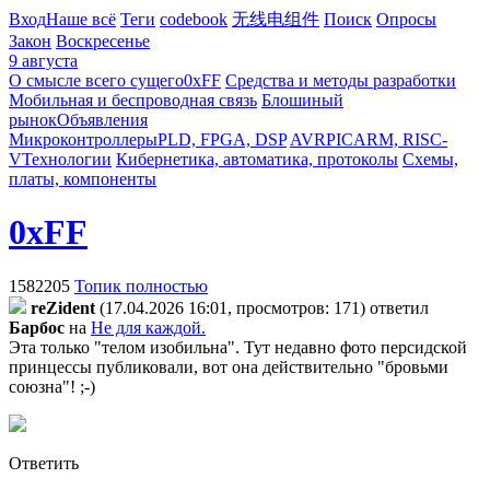
Вход
Наше всё
Теги
codebook
无线电组件
Поиск
Опросы
Закон
Воскресенье
9 августа
О смысле всего сущего
0xFF
Средства и методы разработки
Мобильная и беспроводная связь
Блошиный
рынок
Объявления
Микроконтроллеры
PLD, FPGA, DSP
AVR
PIC
ARM, RISC-
V
Технологии
Кибернетика, автоматика, протоколы
Схемы,
платы, компоненты
0xFF
1582205
Топик полностью
reZident
(17.04.2026 16:01, просмотров: 171)
ответил
Бapбoc
на
Не для каждой.
Эта только "телом изобильна". Тут недавно фото персидской
принцессы публиковали, вот она действительно "бровьми
союзна"! ;-)
Ответить