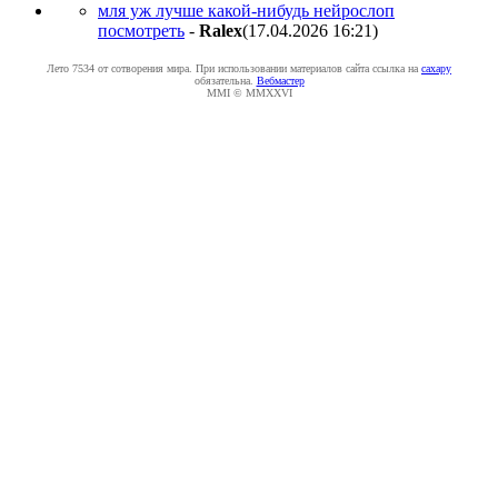
мля уж лучше какой-нибудь нейрослоп
посмотреть
-
Ralex
(17.04.2026 16:21
)
Лето 7534 от сотворения мира. При использовании материалов сайта ссылка на
caxapу
обязательна.
Вебмастер
MMI © MMXXVI