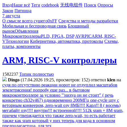
Вход
Наше всё
Теги
codebook
无线电组件
Поиск
Опросы
Закон
Пятница
7 августа
О смысле всего сущего
0xFF
Средства и методы разработки
Мобильная и беспроводная связь
Блошиный
рынок
Объявления
Микроконтроллеры
PLD, FPGA, DSP
AVR
PIC
ARM, RISC-
V
Технологии
Кибернетика, автоматика, протоколы
Схемы,
платы, компоненты
ARM, RISC-V контроллеры
1582237
Топик полностью
Dingo
(17.04.2026 19:25, просмотров: 152)
ответил
klen
на
судя по отсутствию реакции норот не отдуплил масштабов
землетрясения! попробу еще раз... в бытовом
микроконтроллере за условно "'нихуа он не стоит" ( речь
конкретно ch32v467) одновременно 200МГц one-cycle цпу с
веторным конвеером, zero-wait озу 8МБ!!!! Карл!! 8 ( восемь)
мегабайт озу!!!! внутри!!! встроенной!!!! 512k sram + 8М sram,
причем утверждается что также zero-wait, то есть работает
также как sram который у них теперь для кода в основном
предполагаетцца. для тех