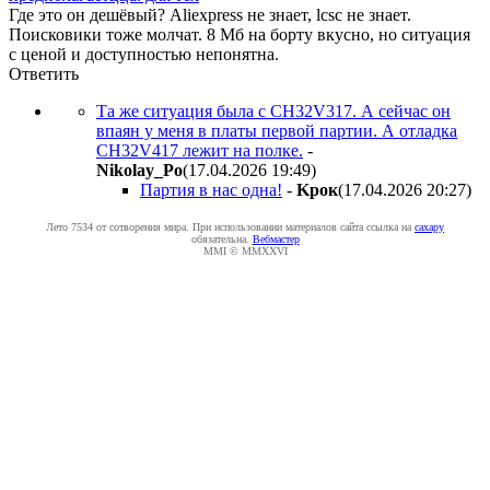
Где это он дешёвый? Aliexpress не знает, lcsc не знает.
Поисковики тоже молчат. 8 Мб на борту вкусно, но ситуация
с ценой и доступностью непонятна.
Ответить
Та же ситуация была с CH32V317. А сейчас он
впаян у меня в платы первой партии. А отладка
CH32V417 лежит на полке.
-
Nikolay_Po
(17.04.2026 19:49
)
Партия в нас одна!
-
Kpoк
(17.04.2026 20:27
)
Лето 7534 от сотворения мира. При использовании материалов сайта ссылка на
caxapу
обязательна.
Вебмастер
MMI © MMXXVI