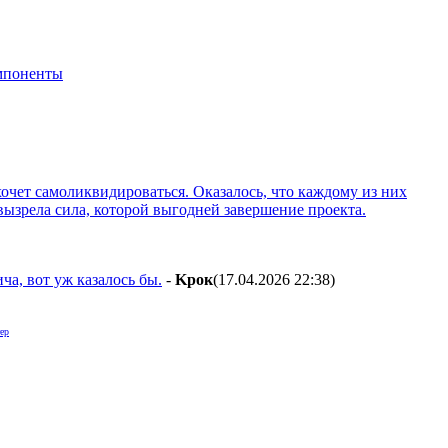
мпоненты
хочет самоликвидироваться. Оказалось, что каждому из них
вызрела сила, которой выгодней завершение проекта.
ча, вот уж казалось бы.
-
Kpoк
(17.04.2026 22:38
)
ер