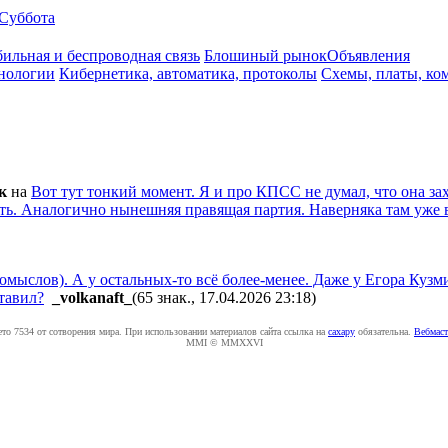
Суббота
ильная и беспроводная связь
Блошиный рынок
Объявления
нологии
Кибернетика, автоматика, протоколы
Схемы, платы, ко
к
на
Вот тут тонкий момент. Я и про КПСС не думал, что она за
сть. Аналогично нынешняя правящая партия. Наверняка там уже 
омыслов). А у остальных-то всё более-менее. Даже у Егора Кузми
тавил?
_volkanaft_
(65 знак., 17.04.2026 23:18
)
ето 7534 от сотворения мира. При использовании материалов сайта ссылка на
caxapу
обязательна.
Вебмаст
MMI © MMXXVI