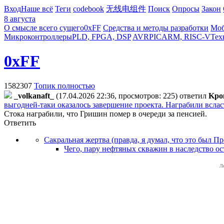
Вход
Наше всё
Теги
codebook
无线电组件
Поиск
Опросы
Закон
8 августа
О смысле всего сущего
0xFF
Средства и методы разработки
Моб
Микроконтроллеры
PLD, FPGA, DSP
AVR
PIC
ARM, RISC-V
Тех
0xFF
1582307
Топик полностью
_volkanaft_
(17.04.2026 22:36, просмотров: 225)
ответил
Kpo
выгодней-таки оказалось завершение проекта. Награбили всла
Стока награбили, что Гришин помер в очереди за пенсией.
Ответить
Сакральная жертва (правда, я думал, что это был Пр
Чего, пару нефтяных скважин в наследство ос
Л