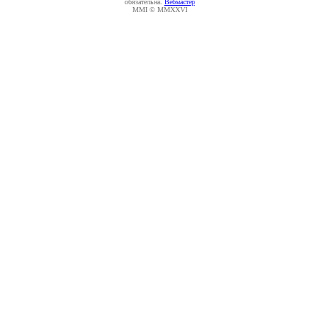
обязательна.
Вебмастер
MMI © MMXXVI