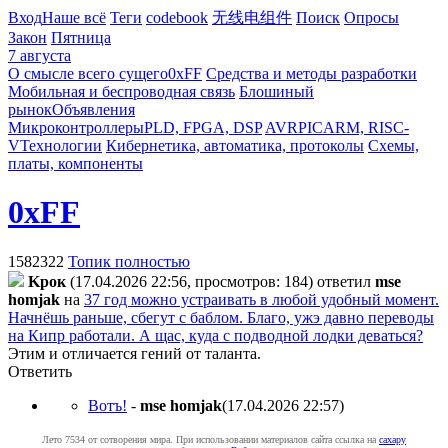
Вход
Наше всё
Теги
codebook
无线电组件
Поиск
Опросы
Закон
Пятница
7 августа
О смысле всего сущего
0xFF
Средства и методы разработки
Мобильная и беспроводная связь
Блошиный
рынок
Объявления
Микроконтроллеры
PLD, FPGA, DSP
AVR
PIC
ARM, RISC-
V
Технологии
Кибернетика, автоматика, протоколы
Схемы,
платы, компоненты
0xFF
1582322
Топик полностью
Kpoк
(17.04.2026 22:56, просмотров: 184)
ответил
mse
homjak
на
37 год можно устраивать в любой удобный момент.
Начнёшь раньше, сбегут с баблом. Благо, ужэ давно переводы
на Кипр работали. А щас, куда с подводной лодки деваться?
Этим и отличается гений от таланта.
Ответить
Вотъ!
-
mse homjak
(17.04.2026 22:57
)
Лето 7534 от сотворения мира. При использовании материалов сайта ссылка на
caxapу