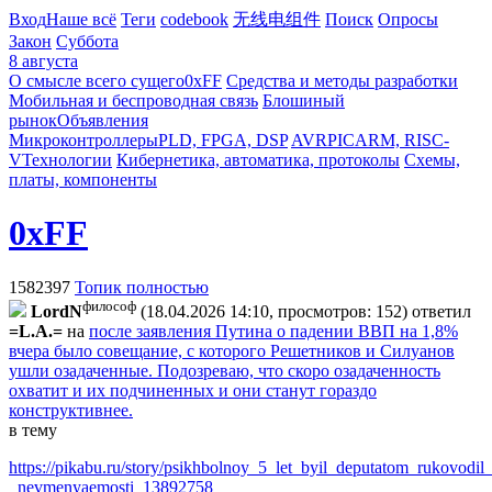
Вход
Наше всё
Теги
codebook
无线电组件
Поиск
Опросы
Закон
Суббота
8 августа
О смысле всего сущего
0xFF
Средства и методы разработки
Мобильная и беспроводная связь
Блошиный
рынок
Объявления
Микроконтроллеры
PLD, FPGA, DSP
AVR
PIC
ARM, RISC-
V
Технологии
Кибернетика, автоматика, протоколы
Схемы,
платы, компоненты
0xFF
1582397
Топик полностью
философ
LordN
(18.04.2026 14:10, просмотров: 152)
ответил
=L.A.=
на
после заявления Путина о падении ВВП на 1,8%
вчера было совещание, с которого Решетников и Силуанов
ушли озадаченные. Подозреваю, что скоро озадаченность
охватит и их подчиненных и они станут гораздо
конструктивнее.
в тему
https://pikabu.ru/story/psikhbolnoy_5_let_byil_deputatom_rukovodi
_nevmenyaemosti_13892758