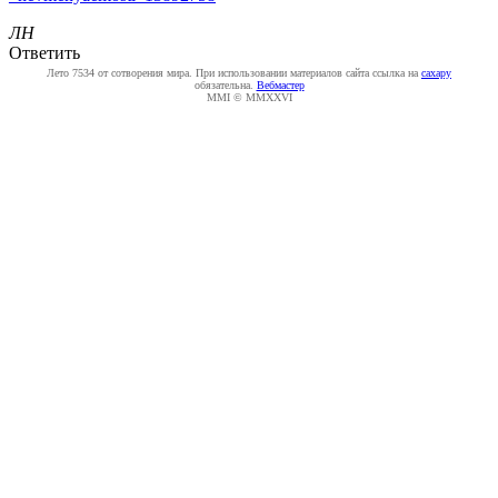
ЛН
Ответить
Лето 7534 от сотворения мира. При использовании материалов сайта ссылка на
caxapу
обязательна.
Вебмастер
MMI © MMXXVI